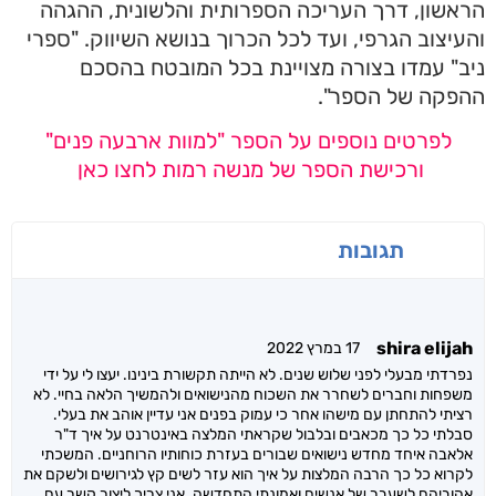
הראשון, דרך העריכה הספרותית והלשונית, ההגהה
והעיצוב הגרפי, ועד לכל הכרוך בנושא השיווק. "ספרי
ניב" עמדו בצורה מצויינת בכל המובטח בהסכם
ההפקה של הספר".
לפרטים נוספים על הספר "למוות ארבעה פנים"
ורכישת הספר של מנשה רמות לחצו כאן
תגובות
shira elijah
17 במרץ 2022
נפרדתי מבעלי לפני שלוש שנים. לא הייתה תקשורת בינינו. יעצו לי על ידי
משפחות וחברים לשחרר את השכוח מהנישואים ולהמשיך הלאה בחיי. לא
רציתי להתחתן עם מישהו אחר כי עמוק בפנים אני עדיין אוהב את בעלי.
סבלתי כל כך מכאבים ובלבול שקראתי המלצה באינטרנט על איך ד"ר
אלאבה איחד מחדש נישואים שבורים בעזרת כוחותיו הרוחניים. המשכתי
לקרוא כל כך הרבה המלצות על איך הוא עזר לשים קץ לגירושים ולשקם את
אהוביהם לשעבר של אנשים ואמונתי התחדשה. אני צריך ליצור קשר עם