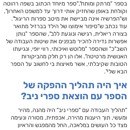
בספר "מרתק ומותח","ספר מיוחד הכתוב בשפה רהוטה
וקולחת באופן שהחזיק אותי דרוך עד למשפט האחרון",
וש"הפרשיה אינה מביישת את מיטב ספרות הריגול".
עוד נכתב ש"סיפור אימוצו של הילד בברזיל מתואר
בצורה ריאלית, רגישה ונוגעת ללב", שהספר "נותן
אפשרות נדירה להכיר מבפנים את שיטות העבודה של
השב"כ" ושהספר "מלוטש ואיכותי, רווי יופי, ונגיעתו
האנושית מרטיטה". אלו הן רק חלק מהביקורות
הטובות שקיבלתי, אשר מאיצות בי לחשוב על הספר
הבא שלי".
איך היה תהליך ההפקה של
הספר עם הוצאת ספרי ניב?
"תהליך העבודה עם "ספרי ניב" היה מהנה, מהיר
ומעשי, תוך היענות מהירה, אכפתית, מסורה ונעימה
מצד כל העושים במלאכה, החל מהמפגש והראיון