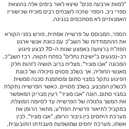
"למוות ארבעה פנים" שיצא לאור בימים אלה בהוצאת
ספרי ניב. הספר שזכה לשבחים רבים מוכיח שכישוריו
האמנותיים לא מסתכמים בנגינה.
הספר, המבוסס על פרשייה אמתית, פורש בפני הקורא
את ההתמודדות של השב"כ עם כוונת אנשי ארגון
הפת"ח ברצועה באמצע שנות ה-70 לבצע פיגוע
רב-נפגעים ב"ישיבת נחלים" בפתח תקווה. רכז השב"כ,
המכונה "אבו מוניר", מצליח ברוב תושיה לזהות חלק
מאנשי החוליה, אך בשלב מסוים סיכולה של כוונת
הפיגוע נתקל במבוי סתום ומסתמנת סכנה ממשית
לכשלון המבצע,
בשלב מסויים, כאשר הפרשייה נתקלת
במבוי סתום, הוגה "אבו מוניר" רעין מבריק המאפשר
את המשך גלגולה של הפרשייה עד לסיומה המוצלח.
במקביל לתיאור פרשיית הפח"ע, מתאר הרומן את
מערכת היחסים בין גיבור הרומן, "אבו מוניר", לבין
אשתו, מערכת יחסים שמושפעת מעבודתו התובענית,