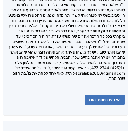
ד"ר אלאבה מיד כעבור כמה דקות הוא ענה לי ונתן הנחיות מה לעשות,
לאחר שעמדתי בדרישה הנדרשת יומיים לאחר הטקס, הכישוף שינה את
חיי סביב בעלי לא ליצור איתי קשר יותר מזה. שנתיים התקשרו אליי באמצע
הלילה בוכה והתנצלות שזו עבודת השדים, אז אני עדיין נדהם מהנס הזה
אז אני סולח לו. עכשיו הנישואים שלי מאוזנים. טקס ד"ר אלאבה עבד מצוין
והנישואים חזקים יותר מבעבר, ושום דבר לא יכול להפריד בינינו שוב.
ביקרתי בכל כך הרבה אתרים שחיפשתי עזרה, זה היה חסר סיכוי עד
שהתחברתי לד"ר אלאבה, הגבר האמיתי שעזר לי לשחזר את הנישואים
השבורים שלי אם יש לך בעיה דומה בנישואיך, אתה רוצה שבעלך או אשתך
יאהבו אותך שוב. , יש לך מישהו שאתה אוהב ואתה רוצה שהוא יאהב אותך
בתמורה, יש לך אתגר בחיים שלך, תבנית הלחש של ד"ר אלאבה היא
הפתרון והתשובה לבעיה שלך, וואטסאפ / ויבר עם מספר הטלפון שלו:
+1(425) 477-2744, צור איתו קשר עוד היום על ידי שליחת אימייל אל
dralaba3000@gmail.com אל תיתן לאף אחד לקחת את בן/בת הזוג
שלך ממך.
הצג עוד חוות דעת