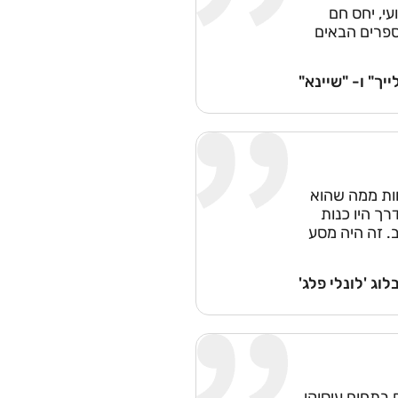
עי, יחס חם
ספרים הבאים
יך" ו- "שיינא"
חות ממה שהוא
רך היו כנות
. זה היה מסע
וג 'לונלי פלג'
בתחום עיסוקן.