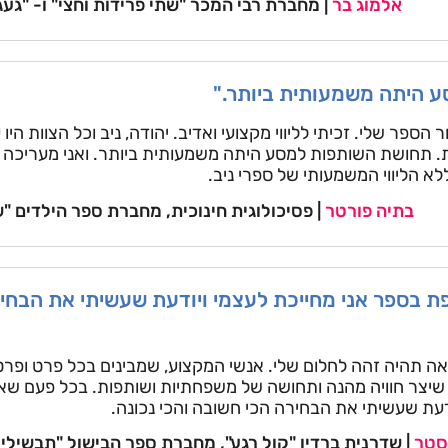
אלמוג בר
| מחברת רבי המכר "שתי פרידות וחצי" ו- "געג
 היתה משמעותית ביותר."
ר הספר שלי. זכיתי לליווי מקצועי ואדיב. יהודה, ניב וכל הצוות היו
. תחושת השותפות למסע היתה משמעותית ביותר. ואני מעריכה כי
לא הליווי המשמעותי של ספרי ניב.
בתיה פורטר
| פסיכולוגית חינוכית, מחברת ספר הילדים "ש
 בספר אני מחייכת לעצמי ויודעת שעשיתי את הבחיר
אה תהיה זהה לחלום שלי. אנשי המקצוע, שמבינים בכל פרט ופרט
מה שיצר חוויה מהנה ותחושה של משפחתיות ושותפות. בכל פעם ש
דעת שעשיתי את הבחירה הכי חשובה והכי נכונה.
סטר
| שדרנית ברדיו "קול רגע", מחברת ספר הבישול "תבשילי 