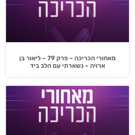
מאחורי הכריכה – פרק 79 – ליאור בן
ארויה – נשארתי עם הלב ביד