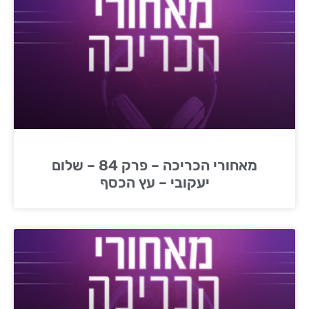
מאחורי הכריכה – פרק 84 – שלום
יעקובי – עץ הכסף