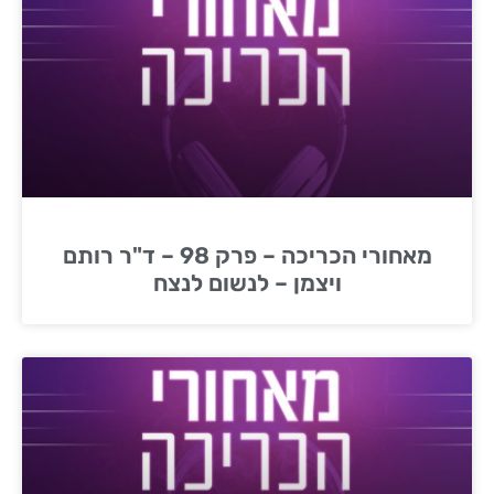
מאחורי הכריכה – פרק 98 – ד"ר רותם
ויצמן – לנשום לנצח