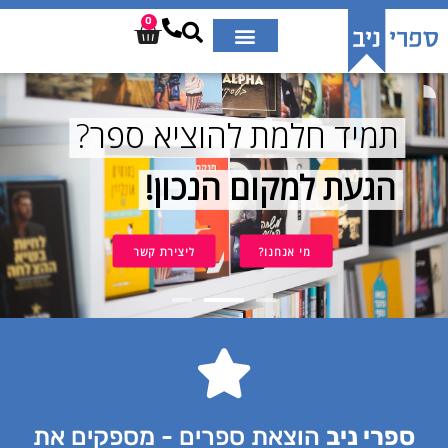
0
ת
מ
י
ד
ח
ל
מ
ת
ל
ה
ו
צ
י
א
ס
פ
ר
?
ה
ג
ע
ת
ל
מ
ק
ו
ם
ה
נ
כ
ו
ן
!
מי אנחנו?
ליצירת קשר
ספרי ניב
הוצאת ספרים - מספקים את