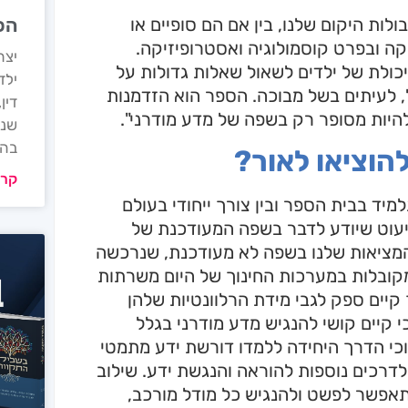
לות היקום שלנו, בין אם הם סופיים או
הכ
יקה ובפרט קוסמולוגיה ואסטרופיזיקה.
כולת של ילדים לשאול שאלות גדולות על
ילד
, לעיתים בשל מבוכה. הספר הוא הזדמנות
להיות מסופר רק בשפה של מדע מודרני".
שנה
בהת
הוציאו לאור?
קרא
למיד בבית הספר ובין צורך ייחודי בעולם
מיעוט שיודע לדבר בשפה המעודכנת של
 המציאות שלנו בשפה לא מעודכנת, שנרכשה
ובלות במערכות החינוך של היום משרתות
עילות, אך קיים ספק לגבי מידת הרלוונטיות שלהן
 הטיעון כי קיים קושי להנגיש מדע מודרני בגלל
 וכי הדרך היחידה ללמדו דורשת ידע מתמטי
ת במאה ה-21 חייבת להיחשף לדרכים נוספות להוראה והנגשת ידע. שילוב
תאפשר לפשט ולהנגיש כל מודל מורכב,