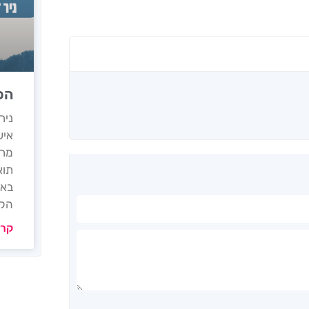
הכי
איש
מרצ
תוא
באר
הקד
קרא