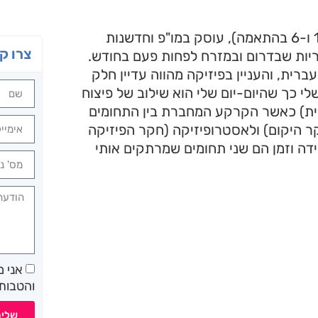
גבריאל כהן (47), נשוי ואבא מעורב לבת ושני בנים (13, 10 ו-6 בהתאמה), עוסק במו"פ וחדשנות
צרו ק
ריות שבדרום ובמזרח לפחות פעם בחודש.
רית, והעניין בפיזיקה מהווה עדיין חלק
לי כך שהיום-יום שלי הוא שילוב של פיצוח
גית) כאשר הקרקע המחברת בין התחומים
ר היקום) ולאסטרופיזיקה (חקר הפיזיקה
בידה וזמן הם שני תחומים שמרתקים אותי
אני 
והטבות 
שלי