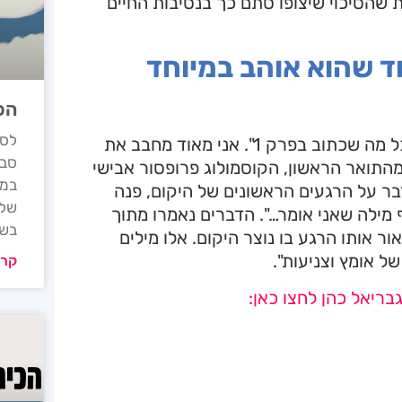
שהסיכוי שיצופו סתם כך בנסיבות החיים
ד שהוא אוהב במיוחד
הכי
"השורה האהובה עלי היא כותרת פרק 3: "אל תאמינו לכל מה שכתוב בפרק 1". אני מאוד מחבב את
תואר הראשון, הקוסמולוג פרופסור אבישי
במק
בר על הרגעים הראשונים של היקום, פנה
של 
 מילה שאני אומר…". הדברים נאמרו מתוך
בשע
אותו הרגע בו נוצר היקום. אלו מילים
ל אומץ וצניעות".
קרא
ריאל כהן לחצו כאן: