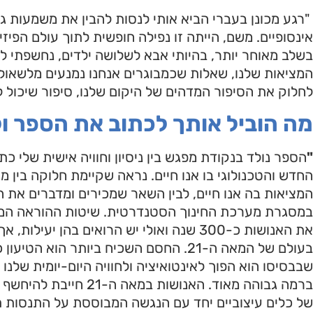
"רגע מכונן בעברי הביא אותי לנסות להבין את משמעות גבו
אינסופיים. משם, הייתה זו נפילה חופשית לתוך עולם הפיז
בשלב מאוחר יותר, בהיותי אבא לשלושה ילדים, נחשפתי לי
המציאות שלנו, שאלות שכמבוגרים אנחנו נמנעים מלשאול
לחלוק את הסיפור המדהים של היקום שלנו, סיפור שיכול 
מה הוביל אותך לכתוב את הספר ול
"
הספר נולד בנקודת מפגש בין ניסיון וחוויה אישית שלי כת
החדש והטכנולוגי בו אנו חיים. נראה שקיימת חלוקה בין 
המציאות בה אנו חיים, לבין השאר שמכירים ומדברים את
במסגרת מערכת החינוך הסטנדרטית. שיטות ההוראה המק
את האנושות כ-300 שנה ואולי יש הרואים בהן י
בעולם של המאה ה-21. החסם השכיח ביותר הוא
שבבסיסו הוא הפוך לאינטואיציה ולחוויה היום-יומית שלנו
ברמה גבוהה מאוד. האנושו
של כלים עיצוביים יחד עם הנגשה המבוססת על התנסות 