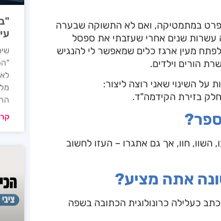
"ב
 בפרט במתמטיקה, ואם לא התשוקה שבערה
עי
 עשרות שנים אחרי שעזבתי את ספסל
 לפתח מעין ארגז כלים שמאפשר לי להנגיש
שיר
"הס
ת הורים וילדים.
לאח
על השינוי שאני רוצה ליצור:
מלכ
 חלק בזירת הקידמה"ד.
ההו
ספר?
קרא
השוו, חוו, אך גם אתגרו – העזו לחשוב
שונה אתה מציע?
נכתב כעלילה כרונולוגית הכתובה בשפה