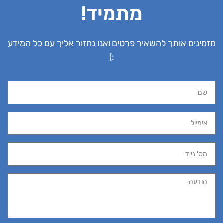
וקרובי משפחה שיהיו מעוניינים ברכישת הספר וגייסו
מתמיד!
אותם ראשונים.
חשוב שעוד לפני שאתם מפרסמים בפלטפורמות
מזמינים אותך להשאיר פרטים ואנו נחזור אליך עם כל המידע
החברתיות על קיום הפרויקט שהמעגל הקרוב ירכוש
:)
את הספר, ככה אנשים שיכנסו יראו שהקמפיין כבר
בהנעה.
מדובר ב"הוכחה חברתית" שמסמלת לקהל הפוטנציאלי
שיש פה דבר ששווה להשקיע בו, והיא תעודד אנשים
נוספים לקחת חלק בפרויקט, במיוחד כשהוא עומד
להיחשף לקהל פוטנציאלי רחב.
6. קבלו עזרה מקצועית
התהליך של גיוס ומימון המונים לוקח זמן, והוא דורש
מספר שלבים לאורך הדרך שחשוב לשים לב אליהם, זה
מה שיעזור להגדיל את סיכויי ההצלחה של הקמפיין.