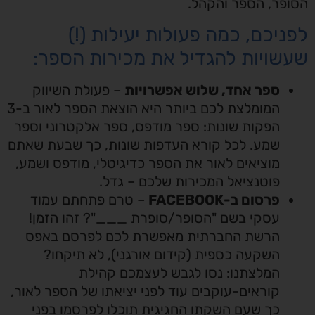
הסופר, הספר והקהל.
לפניכם, כמה פעולות יעילות (!)
שעשויות להגדיל את מכירות הספר:
ספר אחד, שלוש אפשרויות
– פעולת השיווק
המומלצת לכם ביותר היא הוצאת הספר לאור ב-3
הפקות שונות: ספר מודפס, ספר אלקטרוני וספר
שמע. לכל קורא העדפות שונות, כך שבעת שאתם
מוציאים לאור את הספר כדיגיטלי, מודפס ושמע,
פוטנציאל המכירות שלכם – גדל.
פרסום ב-FACEBOOK
– טרם פתחתם עמוד
עסקי בשם "הסופר/סופרת ___"? זהו הזמן!
הרשת החברתית מאפשרת לכם לפרסם באפס
השקעה כספית (קידום אורגני), לא תיקחו?
המלצתנו: נסו לגבש לעצמכם קהילת
קוראים-עוקבים עוד לפני יציאתו של הספר לאור,
כך שעם השקתו החגיגית תוכלו לפרסמו בפני