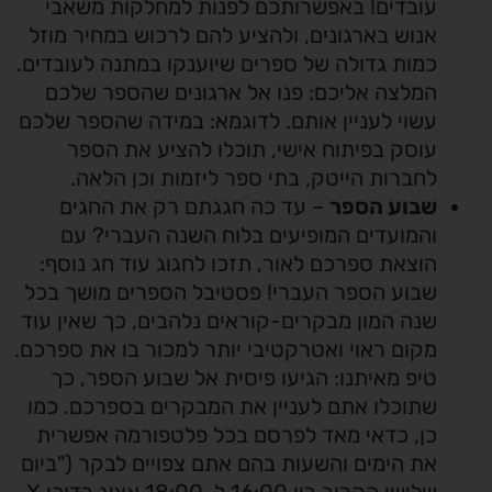
עובדים! באפשרותכם לפנות למחלקות משאבי
אנוש בארגונים, ולהציע להם לרכוש במחיר מוזל
כמות גדולה של ספרים שיוענקו במתנה לעובדים.
המלצה אליכם: פנו אל ארגונים שהספר שלכם
עשוי לעניין אותם. לדוגמא: במידה שהספר שלכם
עוסק בפיתוח אישי, תוכלו להציע את הספר
לחברות הייטק, בתי ספר ליזמות וכן הלאה.
שבוע הספר
– עד כה חגגתם רק את החגים
והמועדים המופיעים בלוח השנה העברי? עם
הוצאת ספרכם לאור, תזכו לחגוג עוד חג נוסף:
שבוע הספר העברי! פסטיבל הספרים מושך בכל
שנה המון מבקרים-קוראים נלהבים, כך שאין עוד
מקום ראוי ואטרקטיבי יותר למכור בו את ספרכם.
טיפ מאיתנו: הגיעו פיסית אל שבוע הספר, כך
שתוכלו אתם לעניין את המבקרים בספרכם. כמו
כן, כדאי מאד לפרסם בכל פלטפורמה אפשרית
את הימים והשעות בהם אתם צפויים לבקר ("ביום
שלישי הקרוב בין 16:00 ל-18:00 אציג בדוכן X.