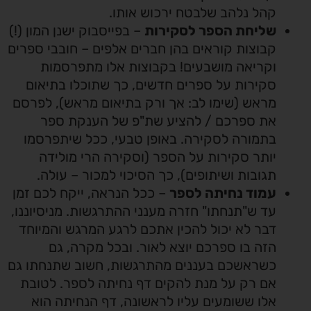
קהל נלהב שלבטח ירכוש אותו.
שליחת הספר לסקירות
– בפייסבוק ישנן המון (!)
קבוצות קוראים בהן חברים אלפים – חובבי ספרים
וקריאה מושבעים! בקבוצות אלו מתפרסמות
סקירות על ספרים חדשים, כך שתוכלו בתיאום
מראש (שימו לב: אך ורק בתיאום מראש), לפרסם
את ספרכם / להציע שת"פ של הענקת ספר
בתמורה לסקירה. באופן טבעי, ככל שיתפרסמו
יותר סקירות על הספר (וסקירה הרי מולידה
תגובות ושיתופים), כך הסיכוי למכור – עולה.
עמוד נחיתה לספר
– ככל הנראה, ייקח לכם זמן
עד ש"תנחתו" חזרה מענני ההתרגשות. מניסיוננו,
דבר לא יכול להכין אתכם לרגע המרגש והמיוחד
הזה בו ספרכם יוצא לאור. ובכל מקרה, גם
כשראשכם בעננים מהתרגשות, חשוב שתנחתו גם
אם רק על מנת להקים דף נחיתה לספר. לטובת
אלו ששומעים עליו לראשונה, דף הנחיתה הוא