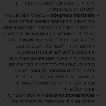
אתר אינטרנט שיווקי-קטן שתכליתו להניע
לפעולה – רכישת הספר.
השתתפות בפודקאסט
– שלא כמו תוכניות הרדיו
בהן מעמיקים באינספור נושאים, הפודקאסטים
מתמקדים בעולם תוכן ספציפי. ומדוע אנו מציינים
זאת? משום שהתארחות בהם תאפשר לכם להגיע
אל קהל יעד רותח! לדוגמא: נניח שהספר שלכם
הוא יומן מסע קולינארי מיפן. ישנם לא מעט
פודקאסטים (פופולאריים מאד!) העוסקים
בגסטרונומיה, כאשר המאזינים הם חובבי אוכל,
פודיז, בשלנים ועוד. כמחברי יומן קולינארי, זהו
בדיוק הקהל שאתם מחפשים ומחפש אתכם!
עניינו את יוצרי/מנחי הפודקאסט בספרכם,
והציעו להגיע להתארח. פוטנציאל החשיפה
והמכירות? אדיר!
מכירה מרוכזת לארגונים
– אי אפשר לדבר על
הגדלת מכירות, מבלי לדבר על מכירה לוועדי