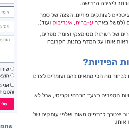
רחב ליצירה החדשה.
טליים לעותקים פיזיים. הפצה של ספר
ים (למשל באתר
ע-ברית
,
אינדיבוק
ועוד).
רים של רשתות סטימצקי וצומת ספרים,
לראות אותו על המדף בחנות הקרובה
ת הפיזיות?
שירו
 לבחור מה הכי מתאים להם ועומדים לצדם
הוצא
אני 
והטבות 
יות הספרים כצעד הכרחי וקריטי, אבל לא
שלי
ב יצטרך להדפיס מאות ואלפי עותקים של
אותו.
שתפו