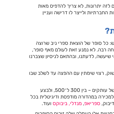
 לזה יתרונות, לא צריך להדפיס מאות
 החברתיות ולייצר לו דרישה ועניין
ת?
ש: כל סופר של הוצאת ספרי ניב שרוצה
חה רבה. לא נמנע זאת לעולם מאף סופר,
י שיעשה, לדעתנו, ובהתאם לניסיון שצברנו
בשוק, רצוי שימתין עם ההפצה עד לשלב שבו
ההמלצה שלנו היא להדפיס בתחילה כמות קטנה יחסית של עותקים – בין 300 ל־500, ולבצע
למכירה במהדורה מודפסת ודיגיטלית בכל
דיבוק,
ספריאפ
,
מנדלי,
ביבוקס
ועוד.
חנויות אלו העמלה שלה זוכים הסופרים