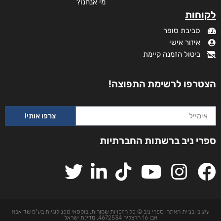
מי אנחנו?
וחות
סביבת סופר
איזור אישי
ביטול הזמנה קיימת
טרפו לרשימת התפוצה!
צרפו אותי!
י ניב ברשתות החברתיות
צוב ובניית האתר: ספרי ניב © כל הזכויות שמורות. בוקסאי טכנולוגיות בע"מ שד אבא
אבן 16 הרצליה 4672534, מדינת ישראל