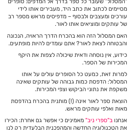
סלול" שעובר כל ספר בדרך אל המדפים: סופרים
ימים לכתוב את כתב היד, מעבירים אותו לידי
כים ומעצבים ולבסוף – מדפיסים מראש מספר רב
עותקים ומוציאים אותו לאור.
ם המסלול הזה הוא בהכרח הדרך הראויה, הנכונה
טוחה לצאת לאור? אתם עומדים להיות מופתעים.
וע, אין נוסחה ודאית שיכולה לצפות את היקף
ירות של הספר.
ות זאת, כמעט כל הסופרים עולים על אותו
לול: הדפסת כמות גבוהה של עותקים שאינה
פת את נתוני הביקוש וצפי המכירות.
את ספר לאור אינה (!) מותנית בהכרח בהדפסת
ת ואלפי עותקים מראש.
חנו
ב"ספרי ניב"
מאמינים כי אפשר גם אחרת: הכירו
הטכנולוגיה החדשה והמהפכנית הבלעדית רק לנו