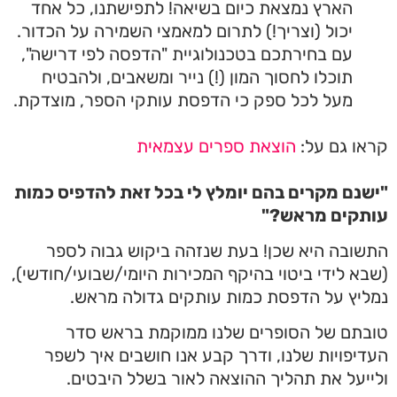
הארץ נמצאת כיום בשיאה! לתפישתנו, כל אחד
יכול (וצריך!) לתרום למאמצי השמירה על הכדור.
עם בחירתכם בטכנולוגיית "הדפסה לפי דרישה",
תוכלו לחסוך המון (!) נייר ומשאבים, ולהבטיח
מעל לכל ספק כי הדפסת עותקי הספר, מוצדקת.
ו גם על:
הוצאת ספרים עצמאית
נם מקרים בהם יומלץ לי בכל זאת להדפיס כמות
תקים מראש?"
ובה היא שכן! בעת שנזהה ביקוש גבוה לספר
א לידי ביטוי בהיקף המכירות היומי/שבועי/חודשי),
יץ על הדפסת כמות עותקים גדולה מראש.
תם של הסופרים שלנו ממוקמת בראש סדר
יפויות שלנו, ודרך קבע אנו חושבים איך לשפר
יעל את תהליך ההוצאה לאור בשלל היבטים.