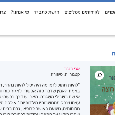
מרים
לקוחותינו ממליצים
הגשת כתב יד
מי אנחנו?
צרו
ה
אגי רגנר
קטגוריות:
סיפורת
"להיות חתול לזמן מה היה יכול להיות נהדר, 
באמת האמין שדבר כזה אפשרי, לאגור כוח ול
אי שם בשבילי השגרה. האם יש דרך כלשהי 
עצמו וצחק ממחשבותיו הילדותיות." אילקה ה
חלומותיה, נשואה באושר לרופא , גרה בבית עם 
שהבן מודיע על חתונה עתידית לבחירת ליבו ה