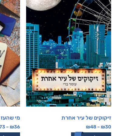
זיקוקים של עיר אחרת
מי שהעז
73
–
₪
36
₪
48
–
₪
30