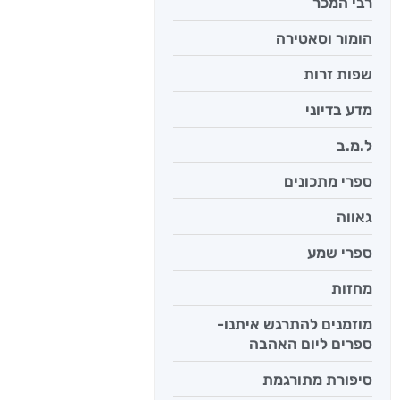
רבי המכר
יש לי נפש 
הומור וסאטירה
יאיר פומ
שפות זרות
מדע בדיוני
ל.מ.ב
ספרי מתכונים
גאווה
ספרי שמע
מחזות
מוזמנים להתרגש איתנו-
ספרים ליום האהבה
סיפורת מתורגמת