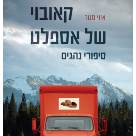
ככה לא חושבים
₪
80
–
₪
30
דיגיטלי
₪
30
מודפס
₪
80