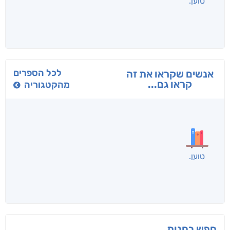
בפנוכו
הנוסע
תרדמת
חני שאטן
אריאל פרויליך
א. פ.
לכל הספרים
אנשים שקראו את זה
קראו גם...
מהקטגוריה