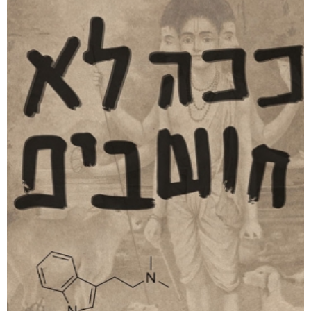
פרקי אבי
₪
64
–
₪
35
דיגיטלי
₪
35
מודפס
₪
64