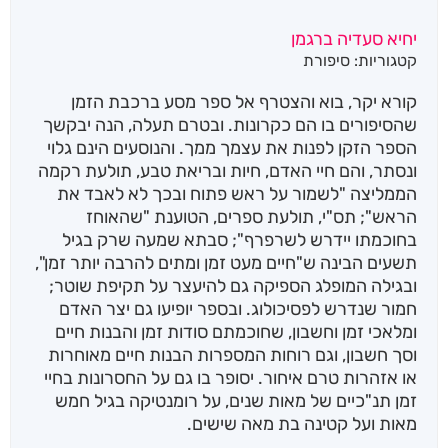
יחיא סעדיה ברגמן
קטגוריות:
סיפורת
קורא יקר, בוא והצטרף אל ספר מסע ברכבת הזמן
שהסיפורים בו הם כקרונות. ובטרם תעלה, הנה יבקשך
הספר הזקן לפנות את עצמך ממך. והנוסעים הינם גלוי
ונסתר, והם חיי האדם, חיות ובריאת טבע, תולעת רקמה
הממליצה "לשמור על ראש פתוח ובכך לא לאבד את
הראש"; תס"י, תולעת ספרים, הטוענת "שהאוחז
בחוכמתו יידרש לשרפרף"; סבתא שמעה שרק בגיל
תשעים הבינה ש"חיים מעט זמן ומתים להרבה יותר זמן",
ובגילה המופלג הספיקה גם להיעצר על תקיפת שוטר;
חמור שנדרש לפסיכולוג. ובספר יופיעו גם יצר האדם
ומלאכי זמן וחשבון, שחוכמתם סודות זמן והבנות חיים
וסך חשבון, וגם רוחות המספרות הבנות חיים מאוחרות
או אזהרות טרם איחור. יסופר בו גם על החסרונות בחיי
זמן תנ"כיים של מאות שנים, על רומנטיקה בגיל חמש
מאות ועל קטינה בת מאה שישים.