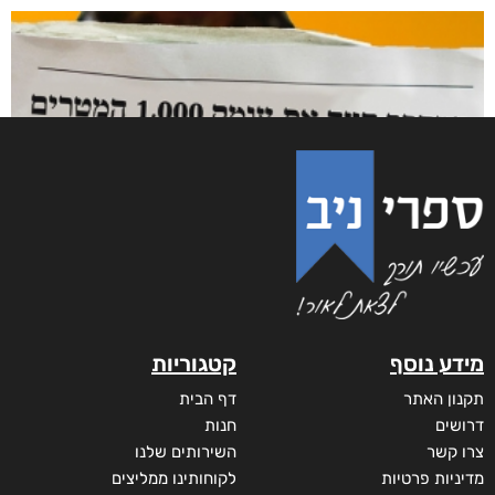
קאובוי של אספלט – סיפורי נהגים
₪
67
–
₪
44
דיגיטלי
₪
44
מודפס
₪
67