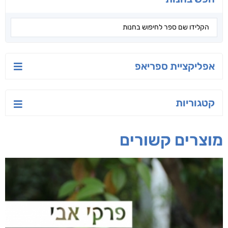
יש לי נפש רעועה
קלרוויאנט
מה את היית עושה?
יאיר פומרנץ
נטלי ציונוב
יפית ויצמן
חפש בחנות