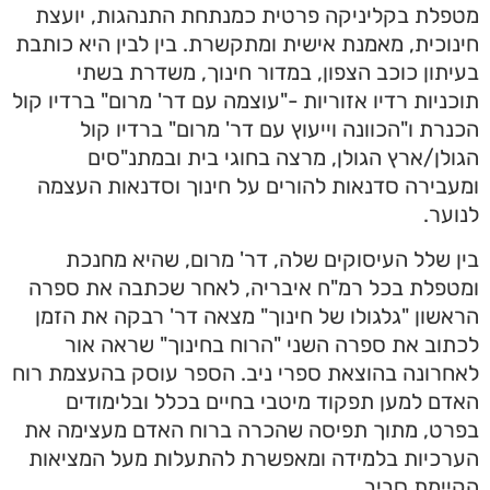
מטפלת בקליניקה פרטית כמנתחת התנהגות, יועצת
חינוכית, מאמנת אישית ומתקשרת. בין לבין היא כותבת
בעיתון כוכב הצפון, במדור חינוך, משדרת בשתי
תוכניות רדיו אזוריות -"עוצמה עם דר' מרום" ברדיו קול
הכנרת ו"הכוונה וייעוץ עם דר' מרום" ברדיו קול
הגולן/ארץ הגולן, מרצה בחוגי בית ובמתנ"סים
ומעבירה סדנאות להורים על חינוך וסדנאות העצמה
לנוער.
בין שלל העיסוקים שלה, דר' מרום, שהיא מחנכת
ומטפלת בכל רמ"ח איבריה, לאחר שכתבה את ספרה
הראשון "גלגולו של חינוך" מצאה דר' רבקה את הזמן
לכתוב את ספרה השני "הרוח בחינוך" שראה אור
לאחרונה בהוצאת ספרי ניב. הספר עוסק בהעצמת רוח
האדם למען תפקוד מיטבי בחיים בכלל ובלימודים
בפרט, מתוך תפיסה שהכרה ברוח האדם מעצימה את
הערכיות בלמידה ומאפשרת להתעלות מעל המציאות
הקיימת סביב.