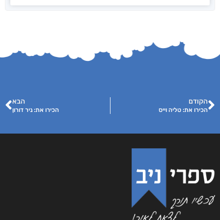
הקודם
הבא
הכירו את: טליה וייס
הכירו את: ניר דורון