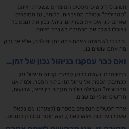
ב להדגיש כי מעטים הסופרים ששגרת חייהם
רילית" ונטולת מחויבויות. כלומר, גם הסופרים
ם קוראים את ספריהם, ניהלו נכון את זמנם כך
כלו לשלב את הכתיבה בשגרת חייהם.
ו כי לא משנה באמת כמה זמן יש לכם, אלא אך ורק
אתם עושים בו…
ם כבר עסקנו בניהול נכון של זמן…
ותכם, נעשה לרגע קפיצה קטנה מניהול זמן
יבת הספר, אל ניהול זמן בתוך הספר. ולמה אנו
וונים? העלילה שלכם תעבור בין ימים, שבועות,
שים ואולי גם שנים.
 הכשלים הנפוצים בספרים (לצערנו, גם בכאלו
רו עריכות ויצאו לאור), הוא חוסר סנכרון בזמנים.
יבה זו, אנו מבקשים לשתף אתכם