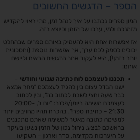
פר – הדגשים החשובים
ן ספרים נכתבו על איך לנהל זמן, מתי ראוי להקדיש
נכם ולמי, ערכו של הזמן וכיוצא בזה.
אפשרות אחת היא להעמיק באותם ספרים שבהחלט
לים לספק לכם ערך, אך אפשרות נוספת (וחסכונית
ר בזמן!), היא לעקוב אחר הדגשים הבאים וליישם
ם:
תכננו לעצמכם לוח כתיבה שבועי וחודשי
–
ישנו הבדל עצום בין להגיד לעצמכם "מחר אמצא
כבר שעה וחצי לשבת לכתוב בה", ובין לכתוב
לעצמכם משימה ביומן/פלנר: "יום ג', 20:00-
21:30 – כתיבת ספר!". בהכרח תהיו מחויבים יותר
למשימה כתובה מאשר למשימה שאתם מתכננים
בראשכם לבצע. ניהול נכון של הזמן נשען בעיקר
על היערכות מקדימה, סדר וארגון – השקיעו