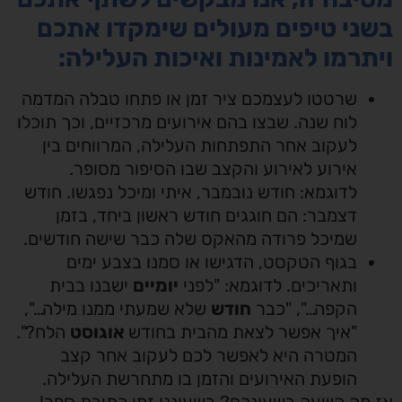
ני טיפים מעולים שימקדו אתכם
תרמו לאמינות ואיכות העלילה:
שרטטו לעצמכם ציר זמן או פתחו טבלה המדמה
לוח שנה. שבצו בהם אירועים מרכזיים, וכך תוכלו
לעקוב אחר התפתחות העלילה, המרווחים בין
אירוע לאירוע והקצב שבו הסיפור מסופר.
לדוגמא: חודש נובמבר, איתי ומיכל נפגשו. חודש
דצמבר: הם חוגגים חודש ראשון ביחד, בזמן
שמיכל פרודה מהאקס שלה כבר שישה חודשים.
בגוף הטקסט, הדגישו או סמנו בצבע ימים
ותאריכים. לדוגמא: "לפני
יומיים
ישבנו בבית
הקפה…", "כבר
חודש
שלא שמעתי ממנו מילה…",
"איך אפשר לצאת מהבית בחודש
אוגוסט
הלח?".
המטרה היא לאפשר לכם לעקוב אחר קצב
הופעת האירועים והזמן בו מתחרשת העלילה.
מה השעה בשעונכם? בשעוננו זמן כתיבת ספר!