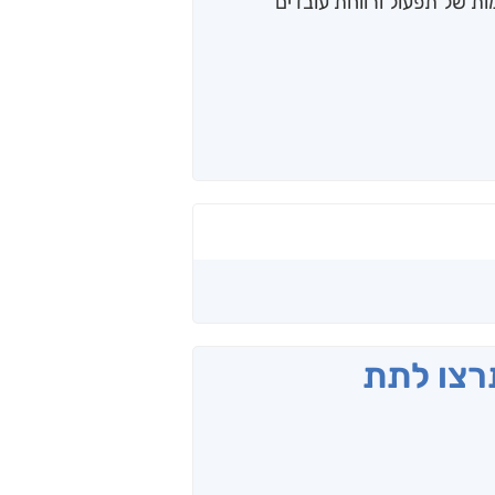
מות של תפעול ורווחת עובדים
תרצו לתת