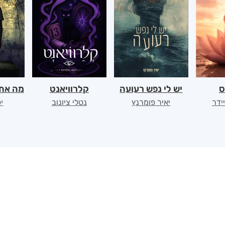
ס
יש לי נפש רעועה
קלרוויאנט
מה את 
יידר
יאיר פומרנץ
נטלי ציונוב
יפ