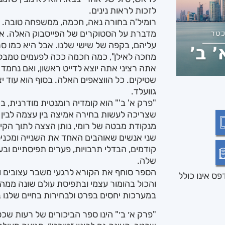
לזכות לראות נינים.
רומיל'ה בחורה נאה, חכמה, ממשפחה טובה. ל
מדברת על הסטוקרים של הפייסבוק האלה. אנ
עליהם, בקפה של שישי שלנו. אבל היא כמו סר
מחכה לאילן", כמה חכמה ככה לפעמים טמבלו
אתה רציני אתה יוצא לדייט ראשון, ואם נחמד 
שטיקים. כל הווצאפים האלה. בסוף הוא עוד יצי
גוועלד.
"פרק א' ב'" הוא קומדיה רומנטית מודרנית, ב
שצריכה לעשות בחירה אמיצה בין עצמה לבין
מנקודת מבטה של רומי, נותן הצצה לתוך הקי
שני אנשים שאוהבים האחד את השנייה ומכניס
קודמים, הבדלי תרבויות, פערים תפיסתיים 
שלה.
הספר סוחף את הקורא לרגעי משבר עצובים ו
ס אינו כולל
והכול בהומור עצמי ובתפיסת עולם שונה ממה ש
במערכות יחסים בפרט ולבחירות בחיים שלנו 
"פרק א׳ ב׳" הינו ספר הביכורים של רעות שכ