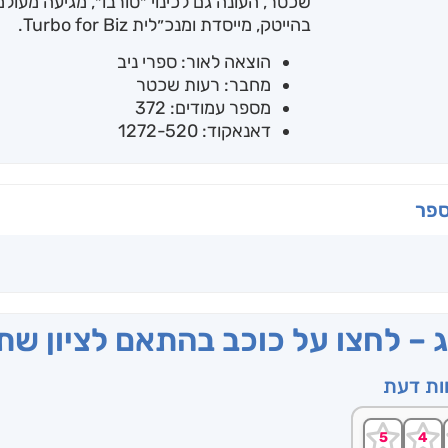
שכטר, העונה גם לכינוי ״טורבו״, מגיעה מעול
בהייטק, מייסדת ומנכ״לית Turbo for Biz.
הוצאה לאור: ספרי ניב
מחבר: רעות שכטר
מספר עמודים: 372
דאנאקוד: 1272-520
ספר
ג – לחצו על כוכב בהתאם לציון ש
וות דעת