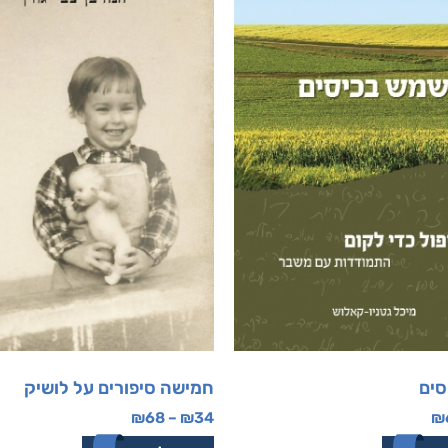
סים
חמישה סיפורים על לושיק
₪
68
–
₪
34
₪