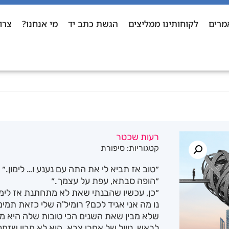
מרים
לקוחותינו ממליצים
הגשת כתב יד
מי אנחנו?
צרו
רעות שכטר
קטגוריות:
סיפורת
״טוב אז תביא לי את התה עם נענע ו… לימון.״
״הופה סבתא, עפת על עצמך.״
״כן, עכשיו שהבנתי שאת לא מתחתנת אז לימון
נו מה אני אגיד לכם? רומיל'ה שלי כזאת תמי
שלא מבין שאת השנים הכי טובות שלה היא מבזב
לראש, טיול של אחרי צבא. הוא לא מבין שזמני