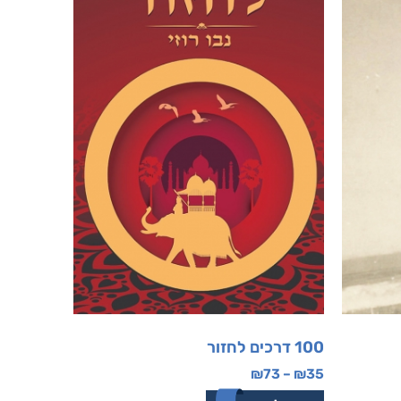
100 דרכים לחזור
₪
73
–
₪
35