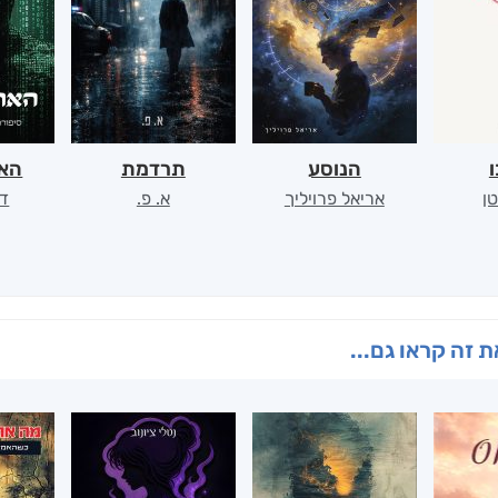
ו
הנוסע
תרדמת
האר
ן
אריאל פרויליך
א. פ.
דו
 זה קראו גם...