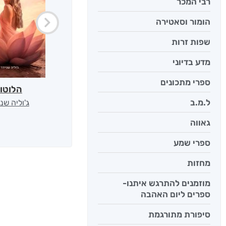
רבי המכר
הומור וסאטירה
שפות זרות
מדע בדיוני
ספרי מתכונים
הלוטו
ל.מ.ב
ג'וליה שנ
גאווה
ספרי שמע
מחזות
מוזמנים להתרגש איתנו-
ספרים ליום האהבה
סיפורת מתורגמת