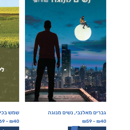
גברים מאלנבי, נשים מנוגה
שמש בכי
69
–
₪
40
₪
59
–
₪
40