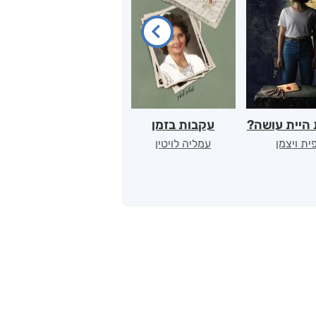
היית עושה?
עקבות בזמן
גורי אריות בלב ים
ית ויצמן
עמליה לויטין
רז לוי