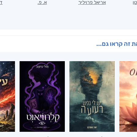
ן
אריאל פרויליך
א. פ.
דו
 זה קראו גם...