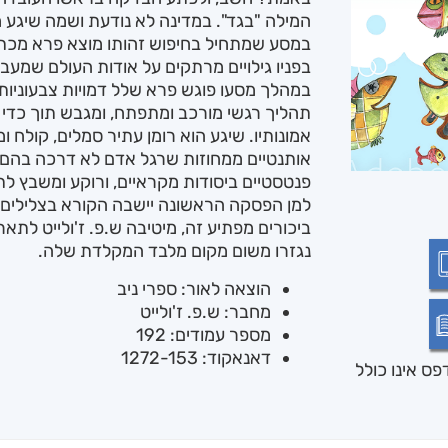
המילה "בגד". במדינה לא נודעת ושמה שיגע מ
במסע שמתחיל בחיפוש זהותו מוצא פרא מכתב
בפניו גילויים מרתקים על אודות העולם שמעב
במהלך מסעו פוגש פרא שלל דמויות צבעוניות 
תהליך רגשי מורכב ומתפתח, ומגבש תוך כדי 
אמונותיו. שיגע הוא רומן עתיר סמלים, קולח ו
אותנטיים ממחוזות שרגל אדם לא דרכה בהם. ז
פנטסטיים ביסודות מקראיים, ורוקע ומשבץ לתוכ
למן הפסקה הראשונה יישבה הקורא בצלילים, 
ביכורים מפתיע זה, מיטיבה ש.פ. ז'ולייט לתאר
נגזרו משום מקום מלבד המקלדת שלה.
הוצאה לאור: ספרי ניב
מחבר: ש.פ. ז'ולייט
מספר עמודים: 192
דאנאקוד: 1272-153
ס אינו כולל