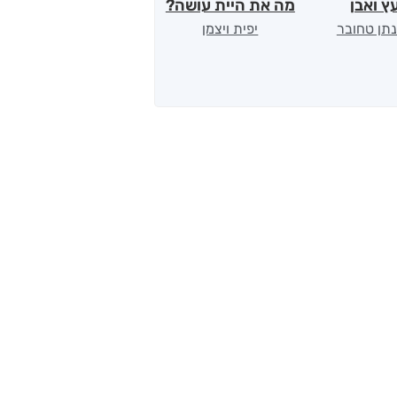
ץ ואבן
מה את היית עושה?
עקבות בזמן
נתן טחובר
יפית ויצמן
עמליה לויטין