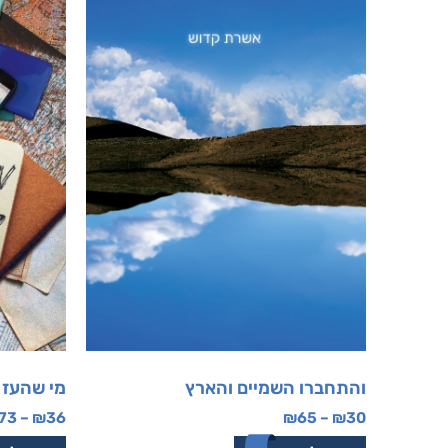
והתחברו השמיים והארץ
מי שהעז
73
–
₪
36
₪
65
–
₪
30