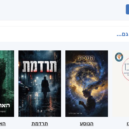
גם...
ו
הנוסע
תרדמת
האר