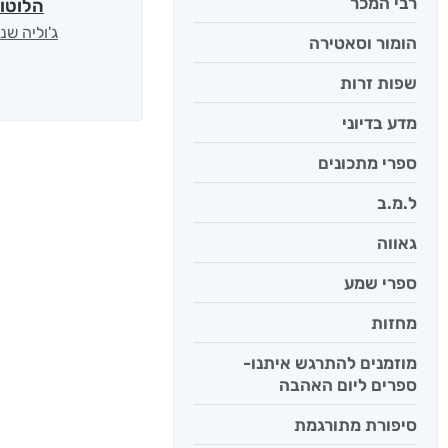
רבי המכר
הלוטו
ג'וליה שנ
הומור וסאטירה
שפות זרות
מדע בדיוני
ספרי מתכונים
ל.מ.ב
גאווה
ספרי שמע
מחזות
מוזמנים להתרגש איתנו-
ספרים ליום האהבה
סיפורת מתורגמת