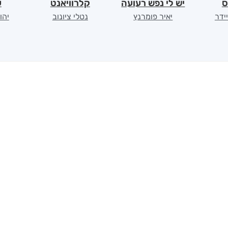
ס
יש לי נפש רעועה
קלרוויאנט
ע
יידר
יאיר פומרנץ
נטלי ציונוב
יהו