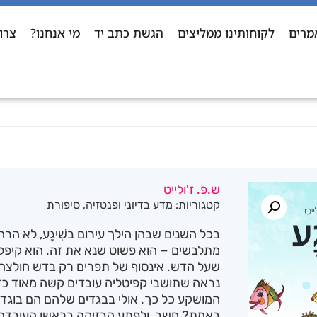
מרים
לקוחותינו ממליצים
הגשת כתב יד
מי אנחנו?
צרו
ש.פ. ז'ולייט
קטגוריות:
מדע בדיוני ופנטזיה
,
סיפורת
בכל השנים שבהן הילך עירום בשִׁיגָע, לא ה
מתלבשים − הוא פשוט שנא את זה. הוא קיפל 
שעל הדש. אינסוף של תפרים רק בדש חולצה א
נראה שתושבי קפיטליה עובדים קשה מאוד כ
המושקע כל כך. אולי בבגדים שלהם הם בוגד
באמת? חשב, ולפתע הבזיקה בראשו העובדה 