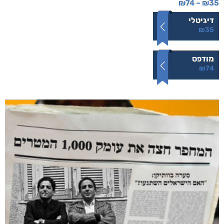
₪
74
–
₪
35
דיגיטלי
₪
35
מודפס
₪
74