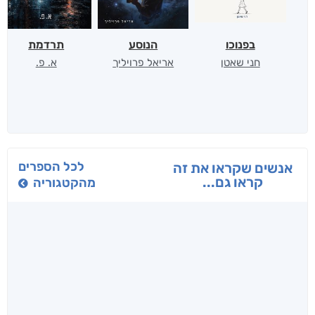
בפנוכו
הנוסע
תרדמת
חני שאטן
אריאל פרויליך
א. פ.
לכל הספרים
אנשים שקראו את זה
קראו גם...
מהקטגוריה