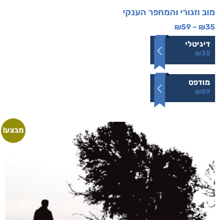
מוב וזגורי והמחפר הענקי
₪
59
–
₪
35
דיגיטלי
₪
35
מודפס
₪
59
מבצע!