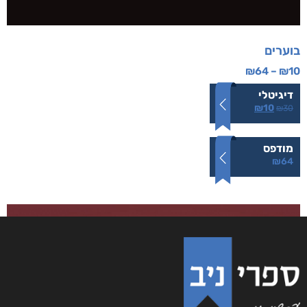
בוערים
₪
64
–
₪
10
דיגיטלי
₪
10
₪
30
מודפס
₪
64