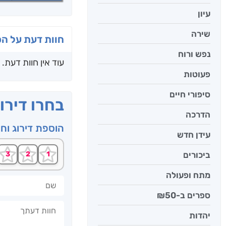
עיון
שירה
חוות דעת על ה
נפש ורוח
עוד אין חוות דעת.
פעוטות
סיפורי חיים
בחרו דירו
הדרכה
הוספת דירוג וח
עידן חדש
ביכורים
מתח ופעולה
שם
ספרים ב-₪50
חוות דעתך
יהדות