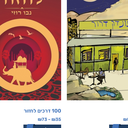
100 דרכים לחזור
₪
73
–
₪
35
₪