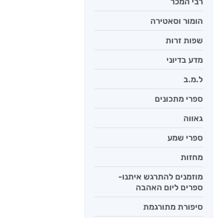
רבי המכר
הומור וסאטירה
יש לי נפש 
יאיר פומ
שפות זרות
מדע בדיוני
ל.מ.ב
ספרי מתכונים
גאווה
ספרי שמע
מחזות
מוזמנים להתרגש איתנו-
ספרים ליום האהבה
סיפורת מתורגמת