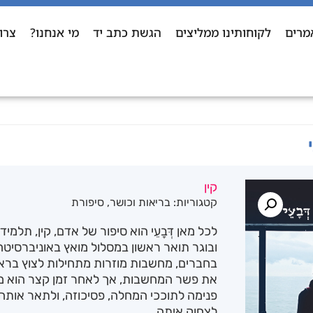
מרים
לקוחותינו ממליצים
הגשת כתב יד
מי אנחנו?
צרו
קין
קטגוריות:
בריאות וכושר
,
סיפורת
לכל מאן דְּבָעֵי הוא סיפור של אדם, קין, תלמי
ובוגר תואר ראשון במסלול מואץ באוניברסיטה
בחברים, מחשבות מוזרות מתחילות לצוץ בראשו.
את פשר המחשבות, אך לאחר זמן קצר הוא מבי
פנימה לתוככי המחלה, פסיכוזה, ולתאר אותה,
לצחוק איתה.