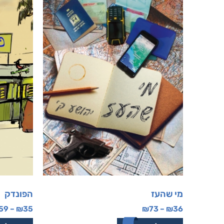
מי שהעז
הפונדק
59
–
₪
35
₪
73
–
₪
36