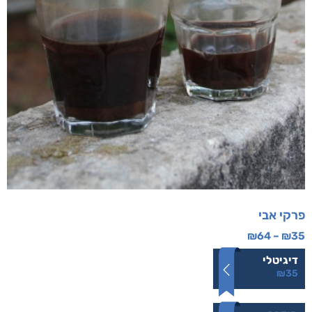
פרקי אבי
₪
64
–
₪
35
דיגיטלי
₪
35