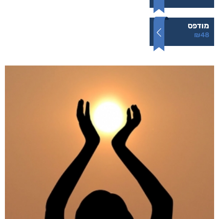
מודפס
₪
48