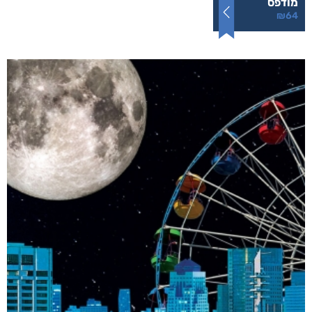
מודפס
₪
64