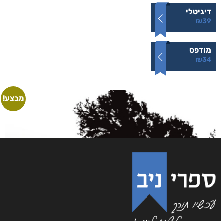
דיגיטלי
₪
39
מודפס
₪
34
מבצע!