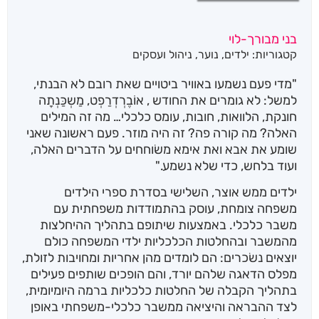
בני מבורך-לוי
קטגוריות:
ילדים
,
נוער
,
ניהול ועסקים
"מדי פעם נשמעו באוויר ביטויים שאת רובם לא הבנתי,
למשל: לא גומרים את החודש , אוֹבֶרְדְרַפְט, מַשְכַּנְתָה
חונקת, הלוואות, חובות, עומס כלכלי… מה זה המילים
האלה? מה קורה פה? זה היה מוזר. פעם ראשונה שאני
שומע את אבא ואת אימא משׂוחחים על הדברים האלה,
ועוד בלחש, כדי שלא נשמע."
ילדים ממש אוצר, השלישי בסדרת ספרי הילדים
משפחה צומחת, עוסק בהתמודדות משפחתית עם
משבר כלכלי. באמצעות שיתופם בתהליך ההיחלצות
מהמשבר ובהחלטות הכלכליות ילדי המשפחה כולם
יוצאים נשׂכרים: הם לומדים מהן אחריות ומחויבות לזולת,
מפלס הדאגה שלהם יורד, והם הופכים שותפים פעילים
בתהליך הקבלה של החלטות כלכליות ברמה היומיומית,
לצד ההבראה והיציאה ממשבר כלכלי-משפחתי באופן