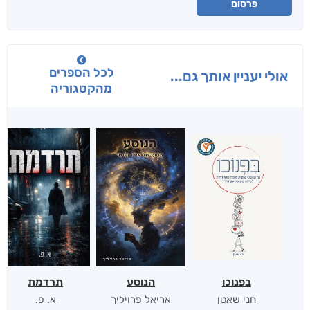
פרסום
לכל הספרים
אולי יעניין אותך גם...
מהקטגוריה
בפנוכו
הנוסע
תרדמת
חני שאטן
אריאל פרויליך
א. פ.