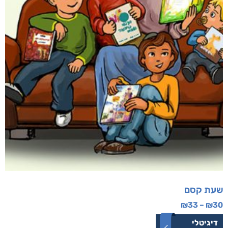
שעת קסם
₪
33
–
₪
30
דיגיטלי