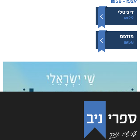
₪
58
–
₪
29
דיגיטלי
₪
29
מודפס
₪
58