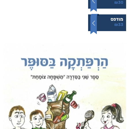
₪
30
מודפס
₪
33