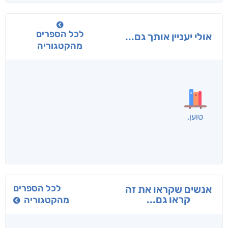
לכל הספרים
אולי יעניין אותך גם...
מהקטגוריה
בפנוכו
הנוסע
תרדמת
חני שאטן
אריאל פרויליך
א. פ.