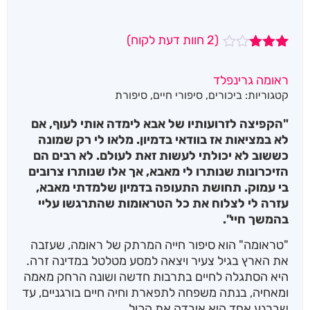
(
2
חוות דעת לקוח)
2
מדורגים
3.00
ראומה גרינפלד
מתוך 5
קטגוריות:
ביכורים
,
סיפורי חיים
,
סיפורת
מבוסס
על
דירוגים
"הקפיצה לזרועותיו של אבא לימדה אותי לעוף, אם
של
לא במציאות אז בוודאי בדמיון. מלאו לי רק שמונה
לקוחות
כששוב לא יכולתי לעשות זאת לעולם. לא רבים הם
הזיכרונות שנותרו לי מאבא, אך אלו שנותרו צרובים
בי עמוק. תחושת התעופה בדמיון שלמדתי מאבא,
עזרה לי לצלוח את כל הטראומות שהתרגשו עליי
בהמשך חיי".
"טראומה" הוא סיפור חייה המרתק של ראומה, שעזבה
את הארץ בגיל צעיר ויצאה למסע מטלטל במדינה זרה.
היא הסתגלה לחיים בתרבות חדשה ושונה הרחק מאמה
ומאחיה, בנתה משפחה לתפארת וחיה חיים בורגניים, עד
שברגע אחד היא איבדה את הכול.