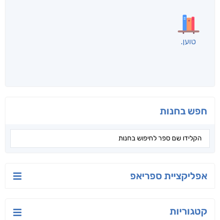
לכל הספרים
אנשים שקראו את זה
קראו גם...
מהקטגוריה
הלוטוס
רחוק מן הכרך
יש לי נפש רעועה
ג'וליה שניידר
תמר אדר
יאיר פומרנץ