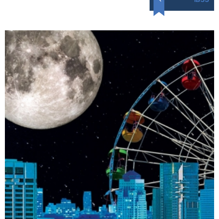
לונלי
₪
35
דיגיטלי
₪
35