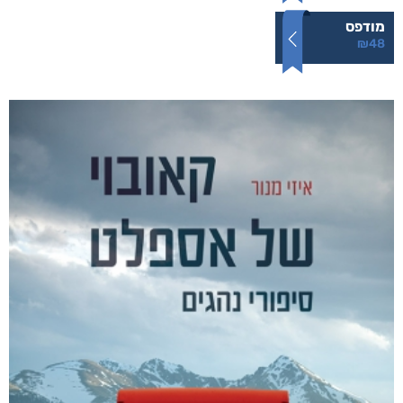
זיקוקים של עיר אחרת
₪
48
–
₪
30
דיגיטלי
₪
30
מודפס
₪
48