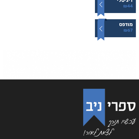
קאובוי של אספלט – סיפורי נהגים
₪
67
–
₪
44
דיגיטלי
₪
44
מודפס
₪
67