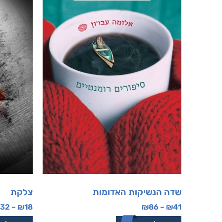
שדה הנשיקות האדומות
צלקת
32
–
₪
18
₪
86
–
₪
41