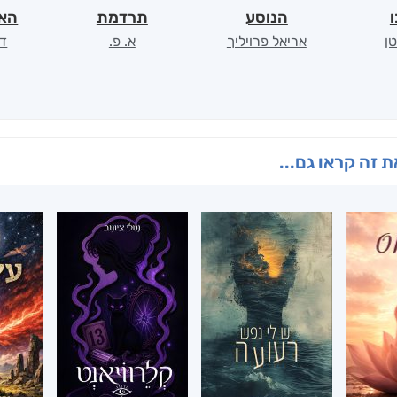
ו
הנוסע
תרדמת
האר
ן
אריאל פרויליך
א. פ.
דו
 זה קראו גם...