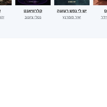
ס
יש לי נפש רעועה
קלרוויאנט
ע
יידר
יאיר פומרנץ
נטלי ציונוב
יהו