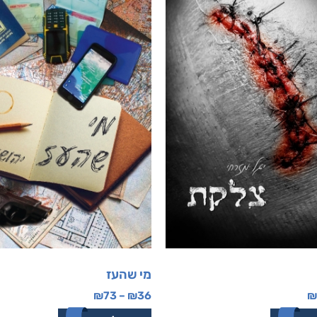
מי שהעז
₪
73
–
₪
36
₪