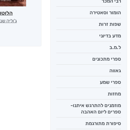
רבי המכר
הומור וסאטירה
הלוטו
ג'וליה שנ
שפות זרות
מדע בדיוני
ל.מ.ב
ספרי מתכונים
גאווה
ספרי שמע
מחזות
מוזמנים להתרגש איתנו-
ספרים ליום האהבה
סיפורת מתורגמת