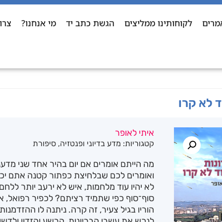
מרים
לקוחותינו ממליצים
הגשת כתב יד
מי אנחנו?
צרו
ד לא קרו
איתי לאופר
קטגוריות:
מדע בדיוני ופנטזיה
,
סיפורת
מה הייתם אומרים אם יום בהיר אחד שני מדעני
ואומרים לכם שבלחיצת כפתור קטנה אתם יכ
לא יהיו עוד מלחמות, איש לא ירעב יותר ללח
סוף־סוף כפי שתמיד רציתם? לכפיר רפואל, א
הוריו בגיל צעיר, זה קרה. ניתנה לו ההזדמנו
לנכש את עשבי הבריונות, הרשע והזדון ולד