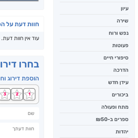
עיון
שירה
חוות דעת על ה
נפש ורוח
עוד אין חוות דעת.
פעוטות
סיפורי חיים
בחרו דירו
הדרכה
הוספת דירוג וח
עידן חדש
ביכורים
מתח ופעולה
שם
ספרים ב-₪50
חוות דעתך
יהדות