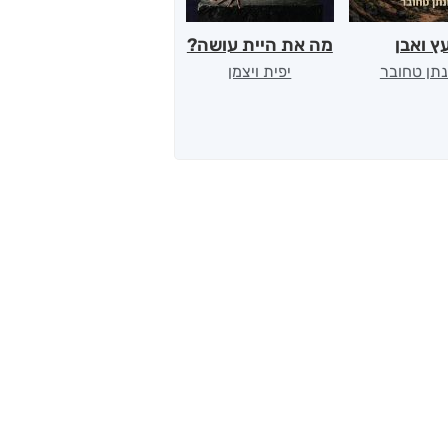
ץ ואבן
מה את היית עושה?
עקבות בזמן
נתן טחובר
יפית ויצמן
עמליה לויטין