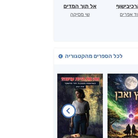
כיבישוף
אל תוך המדים
יין, שקרים והייטק
ד אפרים
שי מסיקה
קטי סול
לכל הספרים מהקטגוריה