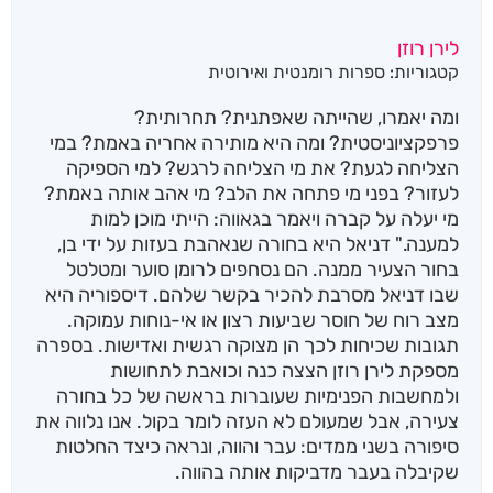
לירן רוזן
קטגוריות:
ספרות רומנטית ואירוטית
ומה יאמרו, שהייתה שאפתנית? תחרותית?
פרפקציוניסטית? ומה היא מותירה אחריה באמת? במי
הצליחה לגעת? את מי הצליחה לרגש? למי הספיקה
לעזור? בפני מי פתחה את הלב? מי אהב אותה באמת?
מי יעלה על קברה ויאמר בגאווה: הייתי מוכן למות
למענה." דניאל היא בחורה שנאהבת בעזות על ידי בן,
בחור הצעיר ממנה. הם נסחפים לרומן סוער ומטלטל
שבו דניאל מסרבת להכיר בקשר שלהם. דיספוריה היא
מצב רוח של חוסר שביעות רצון או אי-נוחות עמוקה.
תגובות שכיחות לכך הן מצוקה רגשית ואדישות. בספרה
מספקת לירן רוזן הצצה כנה וכואבת לתחושות
ולמחשבות הפנימיות שעוברות בראשה של כל בחורה
צעירה, אבל שמעולם לא העזה לומר בקול. אנו נלווה את
סיפורה בשני ממדים: עבר והווה, ונראה כיצד החלטות
שקיבלה בעבר מדביקות אותה בהווה.