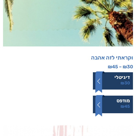
וקראתי לזה אהבה
₪
45
–
₪
30
דיגיטלי
₪
30
מודפס
₪
45