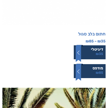
חתום בלב סגול
₪
85
–
₪
35
דיגיטלי
₪
35
מודפס
₪
85