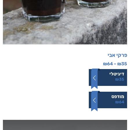
פרקי אבי
₪
64
–
₪
35
דיגיטלי
₪
35
מודפס
₪
64