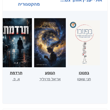
מהקטגוריה
בפנוכו
הנוסע
תרדמת
חני שאטן
אריאל פרויליך
א. פ.