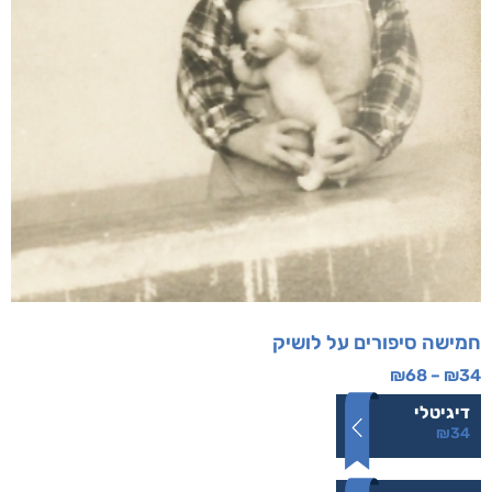
חמישה סיפורים על לושיק
₪
68
–
₪
34
דיגיטלי
₪
34