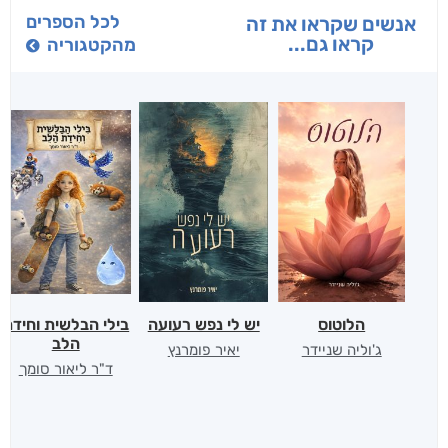
לכל הספרים
אנשים שקראו את זה
קראו גם...
מהקטגוריה
הלוטוס
יש לי נפש רעועה
בילי הבלשית וחידת
הלב
ג'וליה שניידר
יאיר פומרנץ
ד"ר ליאור סומך