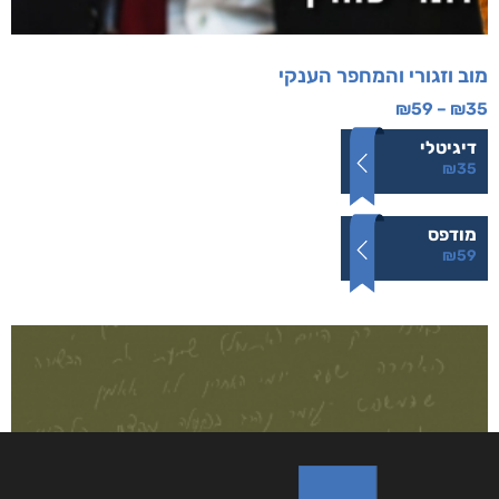
מוב וזגורי והמחפר הענקי
₪
59
–
₪
35
דיגיטלי
₪
35
מודפס
₪
59