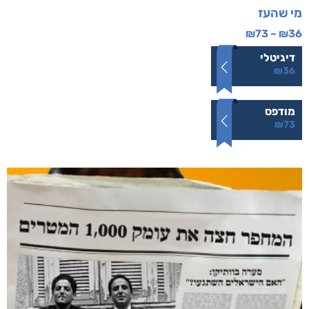
מי שהעז
₪
73
–
₪
36
דיגיטלי
₪
36
מודפס
₪
73