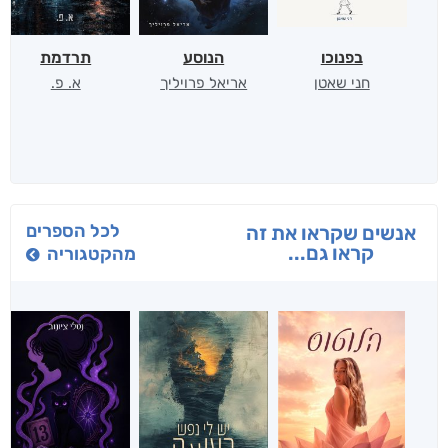
בפנוכו
הנוסע
תרדמת
חני שאטן
אריאל פרויליך
א. פ.
לכל הספרים
אנשים שקראו את זה
קראו גם...
מהקטגוריה