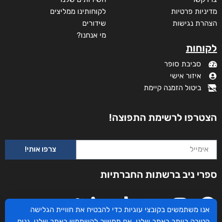
מדיניות פרטיות
לקוחותינו ממליצים
הצהרת נגישות
שידורים
מי אנחנו?
לקוחות
סביבת סופר
איזור אישי
ביטול הזמנה קיימת
הצטרפו לרשימת התפוצה!
פער ופוטנציאל
צרפו אותי!
ספרי ניב ברשתות החברתיות
דורג
₪
55
–
₪
32
5.00
מתוך 5
דיגיטלי
₪
32
אנו משתמשים בקובצי עוגיות כדי להבטיח את חוויית הגלישה
הטובה ביותר באתר שלנו. אם תמשיך להשתמש באתר שלנו, נניח