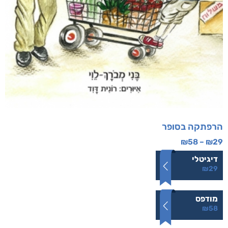
הרפתקה בסופר
₪
58
–
₪
29
דיגיטלי
₪
29
מודפס
₪
58