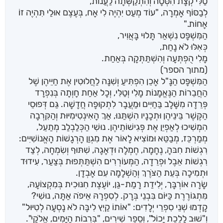
טַלִּי קְצָת הִסְּסָה וְהִתְקַשְּׁתָה לַעֲנוֹת,
לְבַסּוֹף אָמְרָה, "עוֹד מְעַט יִהְיֶה לִי אָח, בְּעֶצֶם אוּלַי תִּהְיֶה זוֹ
אָחוֹת."
הַמִּשְׁפָּט נִשְׁאַר תָּלוּי בָּאֲוִיר,
כְּאִלּוּ לֹא נָחַת,
מָלִי הֻפְתְּעָה וְהִשְׁתַּתְּקָה בְּאַחַת.
(מתוך הספר)
הַמִּשְׁפָּט הַנָּ"ל אָכֵן הִפְתִּיעַ וְשִׁנָּה לַחֲלוּטִין אֶת חַיֵּיהֶן שֶׁל
הַחֲבֵרוֹת הַנֶּאֱמָנוֹת מָלִי וְטַלִּי, וְכָל אַחַת חָוְתָה בְּנִפְרָד
פְּרֵדָה מִשָּׁלָב בַּחַיִּים וּמַעֲבָר לִתְקוּפָה חֲדָשָׁה. גַּם דְּפוּסֵי
הַקֶּשֶׁר בֵּינֵיהֶן וּתְכָנָיו הִשְׁתַּנּוּ, אַךְ הָאִינְטִימִיּוּת וְהַקִּרְבָה
הִמְשִׁיכוּ לְאַפְיֵן אֶת פְּגִישׁוֹתֵיהֶן. נוּשִׁי הַכְּלַבְלַב מְתַעֵל,
מְמַרְכֵּז, מְבַטֵּא וּמוֹצִיא לָאוֹר אֶת מִגְוַן הָרְגָשׁוֹת הָאֱנוֹשִׁיִּים:
רִגְשׁוֹת חִבּהָ, נֶחָמָה, חֶמְלָה וּדְאָגָה, שִׁתּוּף וְשִׂמְחָה, לְצַד
רִגְשׁוֹת אֵבֶל וּפְרֵדָה, הַמְּעוֹרְרִים הִשְׁתַּתְּפוּת בְּצַעַר, עִידוּד
וּתְמִיכָה בְּעֵת הַצֹּרֶךְ וְהַשְׁלָמָה עִם אָבְדָן.
שָׂרָה אוֹרְבָּך, יְלִידַת רָמַת-גַּן, יוֹעֶצֶת חִנּוּכִית בְּמִקְצוֹעָהּ,
מִּתְגּוֹרֶרֶת כַּיּוֹם בִּבְנֵי בְּרָק. לְסִפְרָהּ אֵיפֹה אַתָּה, נוּשִׁי?
קָדְמוּ שְׁנֵי סִפְרֵי יְלָדִים: "אוֹתוֹ קַיִץ לִיבָּה לֹא נָסְעָה לְטִיּוּל"
וְ"שׁוּב לָלֶכֶת יָכוֹל", וְסֵפֶר שִׁירִים, "בִּרְבוֹת הַיָּמִים, אֱלֹקַי".