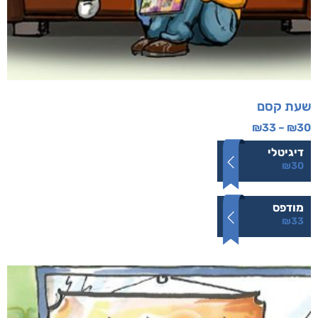
שעת קסם
₪
33
–
₪
30
דיגיטלי
₪
30
מודפס
₪
33