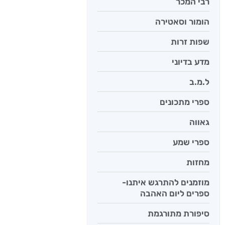
רבי המכר
הומור וסאטירה
שפות זרות
מדע בדיוני
ל.מ.ב
ספרי מתכונים
יש לי נפש 
יאיר פומ
גאווה
ספרי שמע
מחזות
מוזמנים להתרגש איתנו-
ספרים ליום האהבה
סיפורת מתורגמת