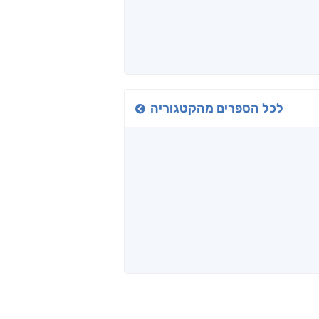
כיבישוף
אל תוך המדים
יין, שקרים והייטק
ד אפרים
שי מסיקה
קטי סול
לכל הספרים מהקטגוריה