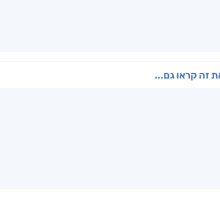
ו
הנוסע
תרדמת
האר
ן
אריאל פרויליך
א. פ.
דו
 זה קראו גם...