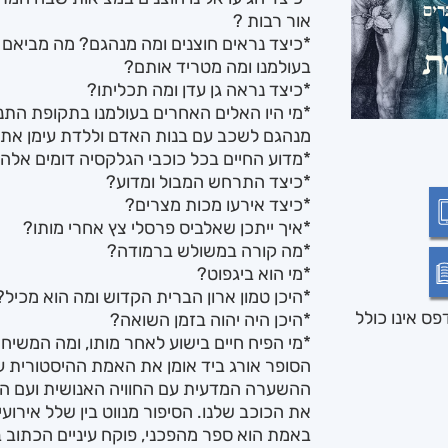
אור רבות ?
*כיצד נראים חוצנים ומה מנהגם? מה מביאם 
בעולמנו ומה מטריד אותם?
*כיצד נראה גן עדן ומה תכליתו?
*מי היו האלים האחרים בעולמנו בתקופת התנ"
מנהגם לשכב עם בנות האדם וללדת עימן את ה
*מדוע החיים בכל כוכבי הגלקסיה דומים אלה
*כיצד התרחש המבול ומדוע?
*כיצד אירעו מכות מצרים?
*איך ייתכן שאלביס פרסלי צץ אחרי מותו?
*מה קורה במשולש ברמודה?
*מי הוא ביגפוט?
*היכן טמון ארון הברית הקדוש ומה הוא מכיל?
ס אינו כולל
*היכן היה יהוה בזמן השואה?
*מי הפיח חיים בישוע לאחר מותו, ומה המשי
הסופר אורג ביד אומן את האמת ההיסטורית ע
ההשערה המדעית עם החוויה האנושית ועם החו
את הכוכב שלנו. הסיפור מנווט בין שלל אירוע
באמת הוא ספר מהפכני, פוקח עיניים הכתוב 