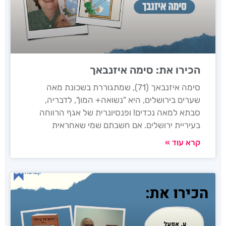
הכירו את: סימה איזנבאך
סימה איזנבאך (71), שמתגוררת בשכונת מאה
שערים בירושלים, היא "נשואה+ המון", לדבריה,
סבתא למאה נכדים! ופנסיונרית של אגף הרווחה
בעיריית ירושלים. אם חשבתם שמי שאחראית
קרא עוד »