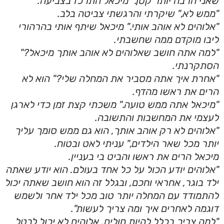
שאני הרבה יותר קטן." מיכאל התרכז בצביעה.
"ממש לא," שיקרתי והרגשתי צביטה בלב.
"אלוהים לא אוהב אותי." מיכאל שיתף אותי בהרהורי
ליבו מוקדם ממה שחשבתי.
"למה אתה חושב שאלוהים לא אוהב אותך מיכאל?"
הסתקרנתי.
"אחרת איך אתה מסביר את המחלה שלי?" הוא לא
הרים את ראשו מהדף.
"מיכאל אתה ממש טועה." משכתי קצת זמן כדי לארגן
לעצמי את המחשבות והתשובה.
"אלוהים לא רק אוהב אותך, הוא גם ממש סומך עליך
יותר מכל שאר הילדים," עניתי לאט ובטוח.
מיכאל הרים את ראשו והביט בי בעניין.
"אלוהים יודע הכול על כל אחד בעולם. הוא יודע שאתה
ילד בוגר, אחראי וחכם, ובגלל זה הוא חושב שאתה יכול
להתמודד עם המחלה יותר טוב מכל ילד אחר ולשמש
דוגמה לאחרים איך ומה צריך לעשות".
"למה צריך בכלל להיות חולים. אלוהים לא יכול לבטל