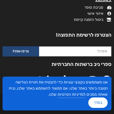
סביבת סופר
איזור אישי
ביטול הזמנה קיימת
הצטרפו לרשימת התפוצה!
צרפו אותי!
ספרי ניב ברשתות החברתיות
אנו משתמשים בקובצי עוגיות כדי להבטיח את חוויית הגלישה
הטובה ביותר באתר שלנו. אם תמשיך להשתמש באתר שלנו, נניח
שאתה מסכים
למדיניות הפרטיות
שלנו.
עיצוב ובניית האתר: ספרי ניב © כל הזכויות שמורות. בוקסאי טכנולוגיות בע"מ שד אבא
בסדר
אבן 16 הרצליה 4672534, מדינת ישראל