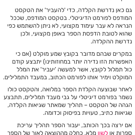
גם כאן נדרשת הקלדה, כדי 'להעביר' את הטקסט
המודפס לפורמט הדיגיטלי. בטקסט המודפס, שככל
הנראה לא עבר עימוד מקצועי, לא ניתן להשתמש כפי
שהוא לטובת הדפסת הספר באופן מקצועי, ולכן
נדרשת ההקלדה.
במקרים שבהם מדובר בקובץ שמע מוקלט (אם כי
האפשרות הזו נדירה יותר במחוזותינו) יתבצע קודם
כול תמלול לקובץ, אשר למעשה 'יעביר' את המלל
המוקלט וימיר אותו לפורמט הכתוב, במעבד התמלילים.
לאחר שבוצעה הקלדת הספר במלואה, והטקסט כולו
נשמר בפורמט דיגיטלי על גבי מעבד תמלילים, תתבצע
הגהה של הטקסט – תהליך שמאתר שגיאות הקלדה,
שגיאות כתיב, טעויות בפיסוק וכדומה.
אם ירצה בכך הכותב, יעבור הספר תהליך עריכת
ספרות או
לשון
מלא, כחלק מההוצאה לאור של הספר