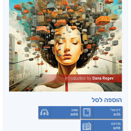
הוספה לסל
דיגיטלי
שמע
₪
88
₪
35
מודפס
₪
98