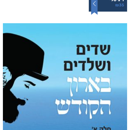
רסיסי חיים
₪
61
–
₪
35
דיגיטלי
₪
35