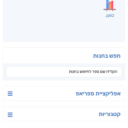
לכל הספרים
אנשים שקראו את זה
קראו גם...
מהקטגוריה
טעים לאכול בריא
ישראל-סין:
הסודות של ליבי
המשחק האסטרטגי
אפרת נבון
אורנה לוי אליהו
קאריס וויטי