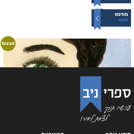
שדים ושלדים בארון הקודש
₪
65
–
₪
50
דיגיטלי
₪
50
מודפס
₪
65