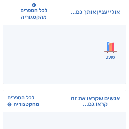
לכל הספרים
אולי יעניין אותך גם...
מהקטגוריה
בפנוכו
הנוסע
תרדמת
חני שאטן
אריאל פרויליך
א. פ.