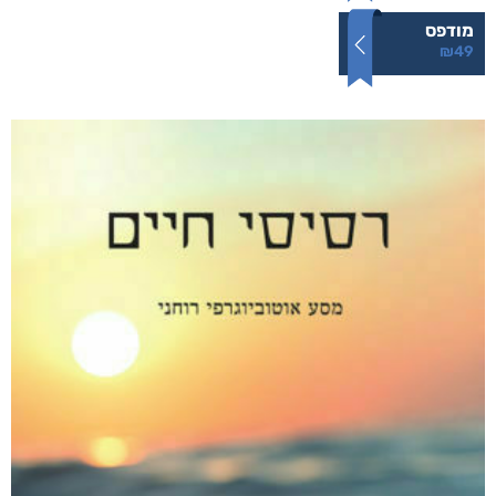
הרעש של הלילה
₪
49
–
₪
35
דיגיטלי
₪
35
מודפס
₪
49