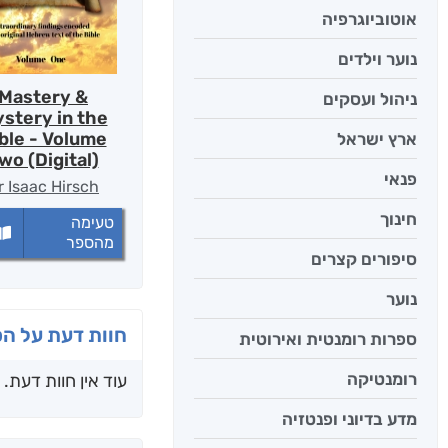
אוטוביוגרפיה
נוער וילדים
Mastery &
ניהול ועסקים
stery in the
ble - Volume
ארץ ישראל
wo (Digital)
פנאי
r Isaac Hirsch
חינוך
טעימה
מהספר
סיפורים קצרים
נוער
חוות דעת על ה
ספרות רומנטית ואירוטית
רומנטיקה
עוד אין חוות דעת.
מדע בדיוני ופנטזיה