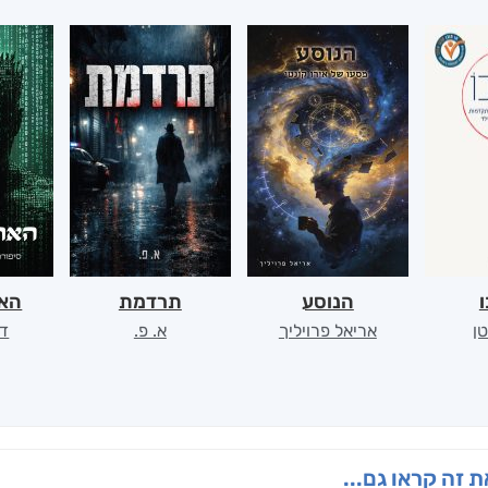
ו
הנוסע
תרדמת
האר
ן
אריאל פרויליך
א. פ.
דו
 זה קראו גם...