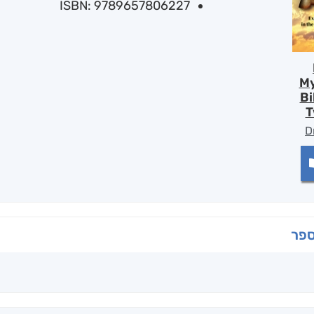
ISBN: 9789657806227
My
Bi
T
D
ספר