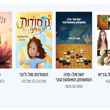
 בריא
ישראל-סין:
הסודות של ליבי
ה
המשחק האסטרטגי
ון
אורנה לוי אליהו
ג'ו
קאריס וויטי