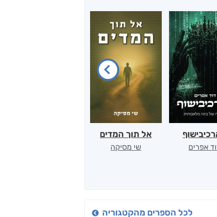
כיבישוף
אל תוך המדים
יין, שקרים והייטק
ד אפרים
שי מסיקה
קטי סול
לכל הספרים מהקטגוריה