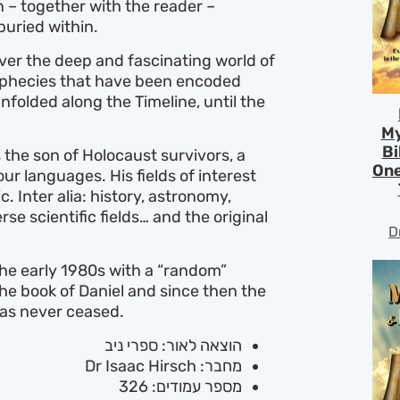
n – together with the reader –
buried within.
over the deep and fascinating world of
rophecies that have been encoded
nfolded along the Timeline, until the
My
Bi
s the son of Holocaust survivors, a
One
our languages. His fields of interest
. Inter alia: history, astronomy,
se scientific fields… and the original
D
the early 1980s with a “random”
the book of Daniel and since then the
has never ceased.
הוצאה לאור: ספרי ניב
מחבר: Dr Isaac Hirsch
מספר עמודים: 326