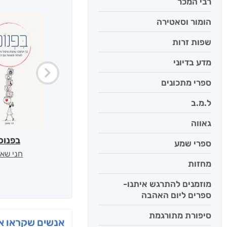
רבי המכר
הומור וסאטירה
שפות זרות
מדע בדיוני
ספרי מתכונים
ל.מ.ב
גאווה
בפנוכ
ספרי שמע
חני שאט
מחזות
מוזמנים להתרגש איתנו-
ספרים ליום האהבה
סיפורת מתורגמת
אנשים שקראו את