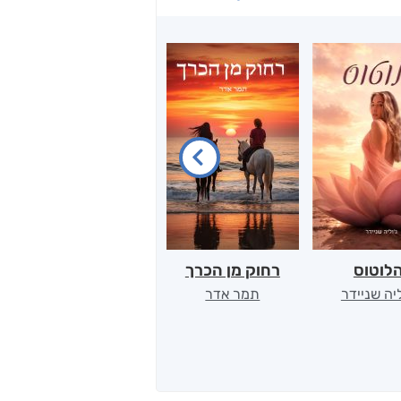
לוטוס
רחוק מן הכרך
יש לי נפש רעועה
ב
ליה שניידר
תמר אדר
יאיר פומרנץ