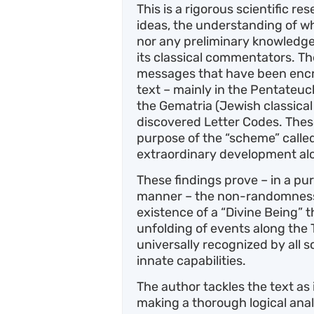
This is a rigorous scientific r
ideas, the understanding of whi
nor any preliminary knowledge 
its classical commentators. T
messages that have been encry
text – mainly in the Pentateu
the Gematria (Jewish classica
discovered Letter Codes. These
purpose of the “scheme” called 
extraordinary development alo
These findings prove – in a pu
manner – the non-randomness of
existence of a “Divine Being” th
unfolding of events along the Ti
universally recognized by all s
innate capabilities.
The author tackles the text as i
making a thorough logical analy