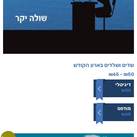
שדים ושלדים בארון הקודש
₪
65
–
₪
50
דיגיטלי
₪
50
מודפס
₪
65