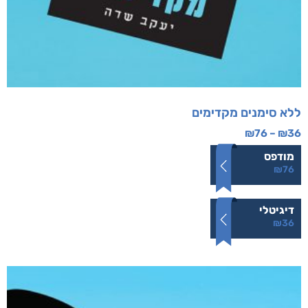
ללא סימנים מקדימים
₪
76
–
₪
36
מודפס
₪
76
דיגיטלי
₪
36