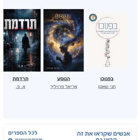
בפנוכו
הנוסע
תרדמת
חני שאטן
אריאל פרויליך
א. פ.
לכל הספרים
אנשים שקראו את זה
קראו גם...
מהקטגוריה