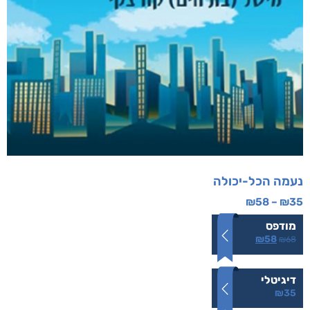
נעמה הכל-יכולה
₪
58
–
₪
35
מודפס
₪
58
₪
68
דיגיטלי
₪
35