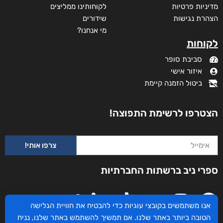
מדיניות פרטיות
לקוחותינו ממליצים
הצהרת נגישות
שידורים
מי אנחנו?
לקוחות
סביבת סופר
איזור אישי
ביטול הזמנה קיימת
הצטרפו לרשימת התפוצה!
צרפו אותי!
עם הסקר
ספרי ניב ברשתות החברתיות
₪
73
–
₪
35
מודפס
₪
73
אנו משתמשים בקובצי עוגיות כדי להבטיח את חוויית הגלישה
הטובה ביותר באתר שלנו. אם תמשיך להשתמש באתר שלנו, נניח