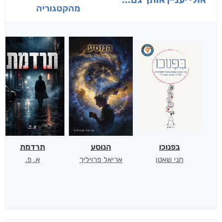
מהקטגוריה
בפנוכו
הנוסע
תרדמת
חני שאטן
אריאל פרויליך
א. פ.