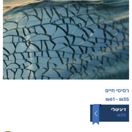
רסיסי חיים
₪
61
–
₪
35
דיגיטלי
₪
35