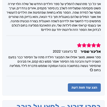
אני כל כך מתרגשת להמליץ על ספר הילדים החדש של שילה הלוי יצירה
פשוט מקסימה שמצליחה לשלב בין סיפור מקסים, איורים נהדרים, וערך
מוסף של למידת שפה. הספר מלא בחוויות שמזמינות את הילדים להעשיר
את אוצר המילים שלהם באנגלית תוך כדי הנאה, והוא בדיוק מה שהורים
מחפשים כדי לחשוף את ילדיהם לשפה האנגלית בצורה טבעית ומהנה.
אני בעצמי קראתי אותו לילדות שלי, והן התאהבו! ממליצה בחום לכולם
לבדוק את הספר הזה וליהנות יחד עם הילדים!
5
אלינור שמיר
12 בדצמבר 2022
ספר וואוווווו, מושך אפילו את המבוגר הילדה מתה על הסיפור כבר בפעם
השניה ידעה והבינה מה הסיפור אומר ממש כמו קסם, אז מבינים
שהסיפור נעשה במחשבה נכונה ועמוקה שממש מדברת לילד.ממליצה
בחום 💞
הצג עוד חוות דעת
בחרו דירוג – לחצו על כוכב