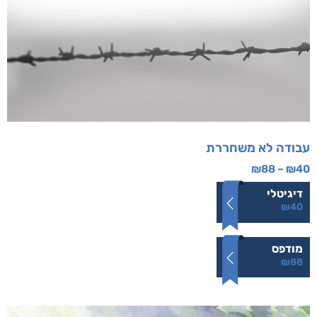
עבודה לא משחררת
₪
88
–
₪
40
דיגיטלי
₪
40
מודפס
₪
88