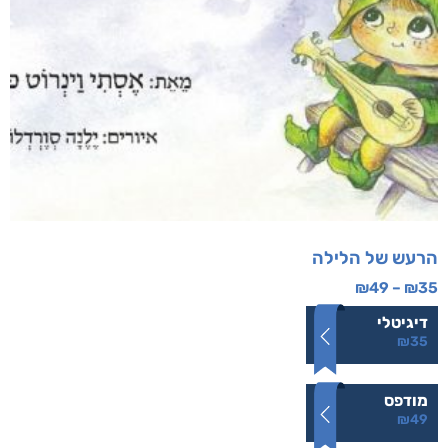
הרעש של הלילה
₪
49
–
₪
35
דיגיטלי
₪
35
מודפס
₪
49