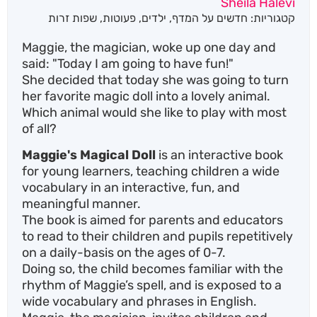
Sheila Halevi
מבוסס על
קטגוריות:
חדשים על המדף
,
ילדים
,
פעוטות
,
שפות זרות
דירוגים של
לקוחות
Maggie, the magician, woke up one day and
said: "Today I am going to have fun!"
She decided that today she was going to turn
her favorite magic doll into a lovely animal.
Which animal would she like to play with most
of all?
Maggie's Magical Doll
is an interactive book
for young learners, teaching children a wide
vocabulary in an interactive, fun, and
meaningful manner.
The book is aimed for parents and educators
to read to their children and pupils repetitively
on a daily-basis on the ages of 0-7.
Doing so, the child becomes familiar with the
rhythm of Maggie’s spell, and is exposed to a
wide vocabulary and phrases in English.