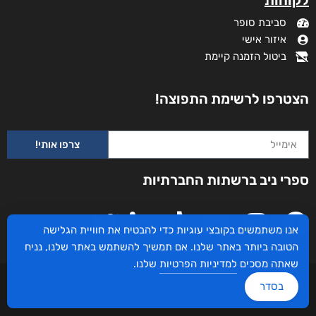
לקוחות
סביבת סופר
איזור אישי
ביטול הזמנה קיימת
הצטרפו לרשימת התפוצה!
צרפו אותי!
ספרי ניב ברשתות החברתיות
ניגונו של עוף החול
אנו משתמשים בקובצי עוגיות כדי להבטיח את חוויית הגלישה
דורג
₪
46
–
₪
29
5.00
הטובה ביותר באתר שלנו. אם תמשיך להשתמש באתר שלנו, נניח
מתוך 5
דיגיטלי
שאתה מסכים
למדיניות הפרטיות
שלנו.
₪
29
₪
35
עיצוב ובניית האתר: ספרי ניב © כל הזכויות שמורות. בוקסאי טכנולוגיות בע"מ שד אבא
בסדר
אבן 16 הרצליה 4672534, מדינת ישראל