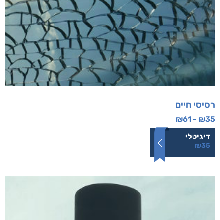
רסיסי חיים
₪
61
–
₪
35
דיגיטלי
₪
35