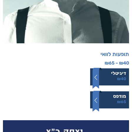
תופעות לוואי
₪
65
–
₪
40
דיגיטלי
₪
40
מודפס
₪
65