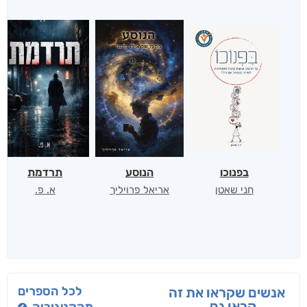
בפנוכו
הנוסע
תרדמת
חני שאטן
אריאל פרויליך
א. פ.
לכל הספרים
אנשים שקראו את זה
קראו גם...