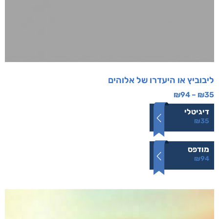
ליבוביץ או היעדרו של אלוהים
₪
94
–
₪
35
דיגיטלי
₪
35
מודפס
₪
94