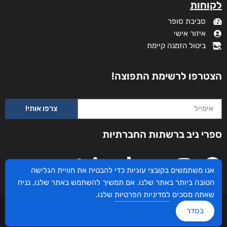
לקוחות
סביבת סופר
איזור אישי
ביטול הזמנה קיימת
הצטרפו לרשימת התפוצה!
צרפו אותי!
עם הסקר
ספרי ניב ברשתות החברתיות
₪
73
–
₪
35
מודפס
₪
73
אנו משתמשים בקובצי עוגיות כדי להבטיח את חוויית הגלישה
הטובה ביותר באתר שלנו. אם תמשיך להשתמש באתר שלנו, נניח
דיגיטלי
שאתה מסכים
למדיניות הפרטיות
שלנו.
₪
35
עיצוב ובניית האתר: ספרי ניב © כל הזכויות שמורות. בוקסאי טכנולוגיות בע"מ שד אבא
בסדר
אבן 16 הרצליה 4672534, מדינת ישראל