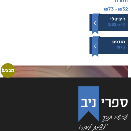
זוהרה
₪
73
–
₪
32
דיגיטלי
₪
32
₪
40
מודפס
₪
73
מבצע!