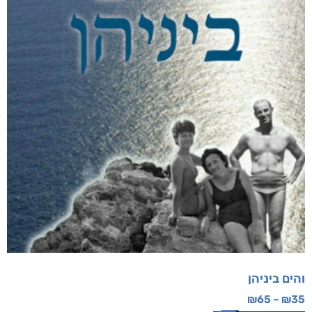
והים ביניהן
₪
65
–
₪
35