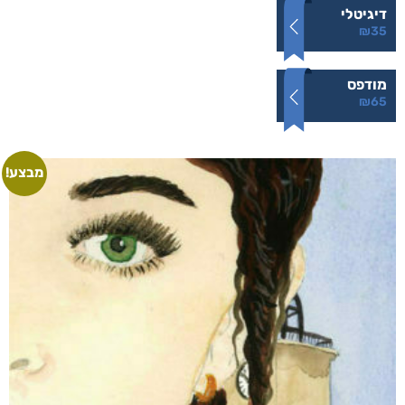
דיגיטלי
₪
35
מודפס
₪
65
מבצע!