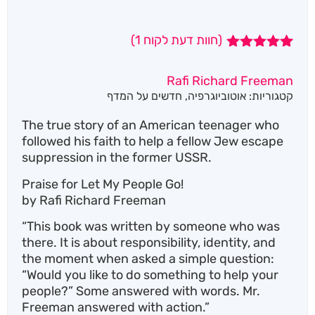
(חוות דעת לקוח
1
)
1
מדורג
5.00
מתוך 5
Rafi Richard Freeman
מבוסס על
קטגוריות:
אוטוביוגרפיה
,
חדשים על המדף
דירוגים של
לקוחות
The true story of an American teenager who
followed his faith to help a fellow Jew escape
suppression in the former USSR.
Praise for Let My People Go!
by Rafi Richard Freeman
“This book was written by someone who was
there. It is about responsibility, identity, and
the moment when asked a simple question:
“Would you like to do something to help your
people?” Some answered with words. Mr.
Freeman answered with action.”