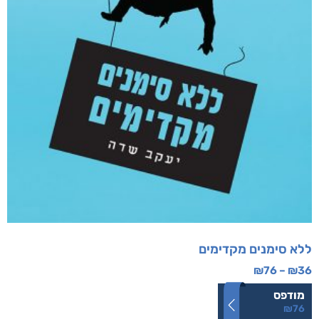
ללא סימנים מקדימים
₪
76
–
₪
36
מודפס
₪
76