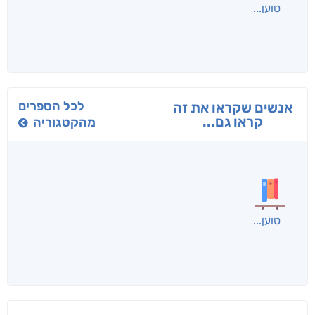
בפנוכו
הנוסע
תרדמת
חני שאטן
אריאל פרויליך
א. פ.
לכל הספרים
אנשים שקראו את זה
קראו גם...
מהקטגוריה