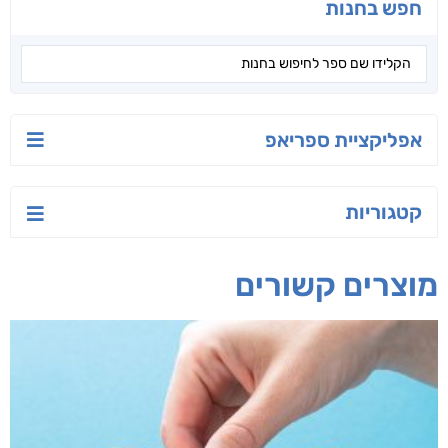
יש לי נפש רעועה
בילי הבלשית וחידת
טרור בשם האמונה
הלב
יאיר פומרנץ
עו"ד מאלק חיר
ד"ר ליאור סומך
חפש בחנות