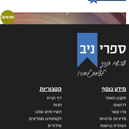
נעמה הכל-יכולה
₪
58
–
₪
35
מודפס
₪
58
₪
68
דיגיטלי
₪
35
מבצע!