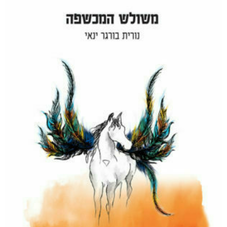
ללא סימנים מקדימים
₪
76
–
₪
36
מודפס
₪
76
דיגיטלי
₪
36