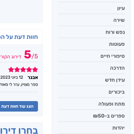
עיון
שירה
נפש ורוח
חוות דעת על ה
פעוטות
5
/
5
סיפורי חיים
דירוג הקור
הדרכה
5
אבנר
12 ביוני 2023
עידן חדש
ספר מצויין, עזר לי מאו
ביכורים
מתח ופעולה
הצג עוד חוות דעת
ספרים ב-₪50
יהדות
בחרו דירו