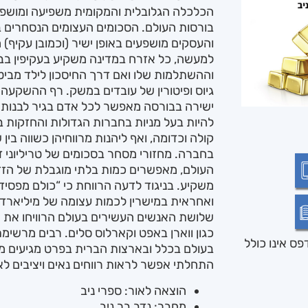
הכלכלה הגלובלית והמקומית משפיעה ומושפע
בורסות העולם. הסכומים העצומים הנסחרים 
והעסקים מושפעים באופן ישיר (וכמובן עקיף)
למעשה, כל אזרח במדינה משקיע בעקיפין בב
וההשתלמות שלו ואם דרך החיסכון לילד מביטו
גיוס ופיטורין של עובדים במשק. רף ההשקע
ישירה בבורסה מאפשר לכל אדם בגיר לבנות ת
להיות בעל מניות בחברות הגדולות והחזקות בעו
קולה וכדומה, ואף ליהנות מרווחיהן כשווה בין
בחברה. מחזורי מסחר בסכומים של טריליוני ד
העולם, מאפשרים כמות בלתי מוגבלת של הזד
משקיע. בניגוד לדעה הרווחת כי “כולם מפסיד
ואחראית במישרין לכמות עצומה של מיליארדרים
שלושת האנשים העשירים בעולם הרוויחו את 
כגון ווארן באפט וקארלוס סלים. רבים מרשימ
ס אינו כולל
בעולם בכלל ובארצות הברית בפרט מגיעים מה
התחלתי אפשר לראות רווחים נאים ויציבים ל
הוצאה לאור: ספרי ניב
מחבר: נדב בר ניב