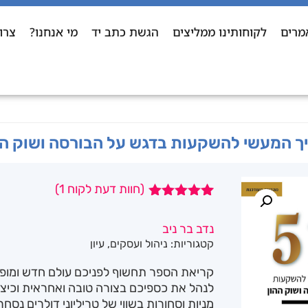
מרים
לקוחותינו ממליצים
הגשת כתב יד
מי אנחנו?
צרו
(חוות דעת לקוח
1
)
1
מדורג
5.00
מתוך 5
נדב בר ניב
מבוסס על
קטגוריות:
ניהול ועסקים
,
עיון
דירוגים של
לקוחות
קריאת הספר תחשוף לפניכם עולם חדש ומופל
לנהל את כספיכם בצורה טובה ואחראית וכיצד ל
מניות וסחורות בשווי של טריליוני דולרים נסחר