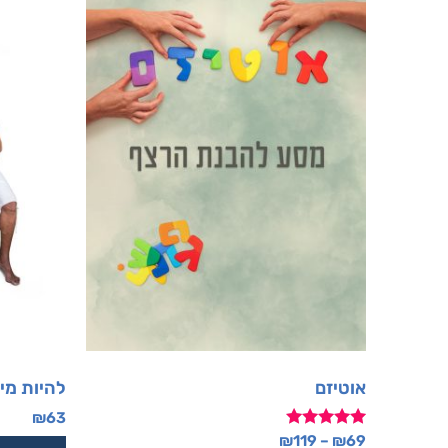
אוטיזם
להיות מי
₪
63
דורג
₪
119
–
₪
69