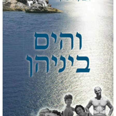
קצרים על סרטן
₪
68
–
₪
40
דיגיטלי
₪
40
מודפס
₪
68