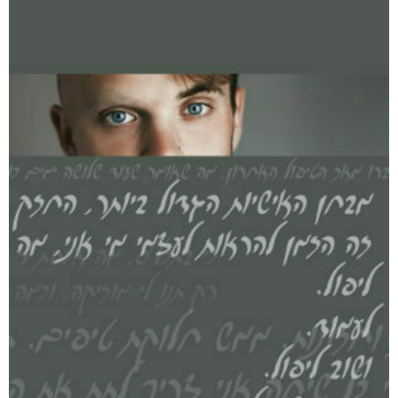
היו ימים יפים בפלוגה
₪
80
–
₪
50
דיגיטלי
₪
50