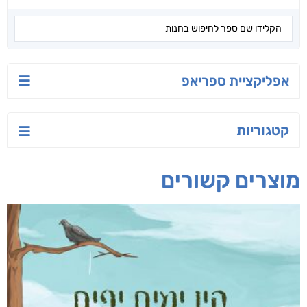
יש לי נפש רעועה
בילי הבלשית וחידת
טרור בשם האמונה
הלב
יאיר פומרנץ
עו"ד מאלק חיר
ד"ר ליאור סומך
חפש בחנות