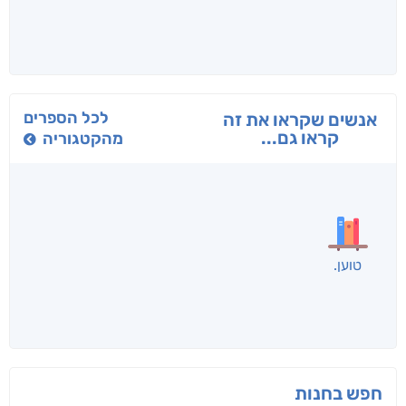
בפנוכו
הנוסע
תרדמת
חני שאטן
אריאל פרויליך
א. פ.
לכל הספרים
אנשים שקראו את זה
קראו גם...
מהקטגוריה