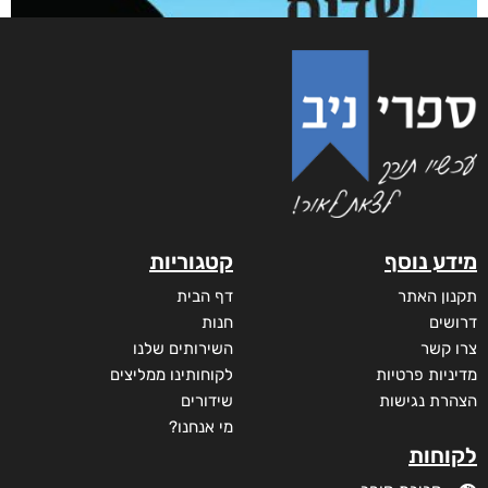
והים ביניהן
₪
65
–
₪
35
דיגיטלי
₪
35
מודפס
₪
65