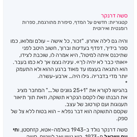
סשה דרנקר
קטגוריות:
חדשים על המדף
,
סיפורת מתורגמת
,
ספרות
רומנטית ואירוטית
והיה גם לילה אחרון. "זכור, כל אישה – עולם ומלואו, כמו
ספר בידיך, דפדף בעדינות וברוך, חשוב היטב לפני
שתיכנס איתה למיטה", היא אמרה לו, שוכבת לצידו,
«אותי כבר לא יהיה לך». עיניה נצצו אך לא כמו בעבר.
הוא התגאה בעצמו עד מאוד ברגע ההוא ולא התעמק
יותר מדי בדבריה. גילו היה… ארבע-עשרה.
*
בהגישו לקורא את "25+1 גוונים של…." המחבר מציג
את הבנתו שלו לקסם הנקרא תשוקה, וזאת תוך תיאור
תענוגות ועם קורטוב של עצב.
שקסם התשוקה הוא דבר נפלא – הוא בטוח ללא צל של
ספק.
סשה דרנקר נולד ב-1943 באלמה-אטא, קזחסטן, ו
חי
עם ישראל
מ-1973. הוא נשוי ואב לשניים. סשה