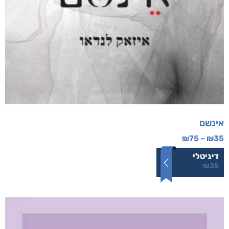
אינשם
₪
75
–
₪
35
דיגיטלי
₪
35