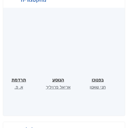
בפנוכו
הנוסע
תרדמת
חני שאטן
אריאל פרויליך
א. פ.