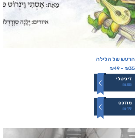
הרעש של הלילה
₪
49
–
₪
35
דיגיטלי
₪
35
מודפס
₪
49