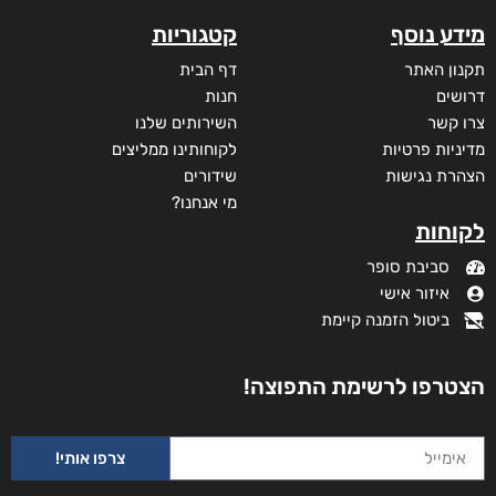
מידע נוסף
קטגוריות
תקנון האתר
דף הבית
דרושים
חנות
צרו קשר
השירותים שלנו
מדיניות פרטיות
לקוחותינו ממליצים
הצהרת נגישות
שידורים
מי אנחנו?
לקוחות
סביבת סופר
איזור אישי
ביטול הזמנה קיימת
הצטרפו לרשימת התפוצה!
ניגונו של עוף החול
צרפו אותי!
דורג
₪
46
–
₪
29
5.00
מתוך 5