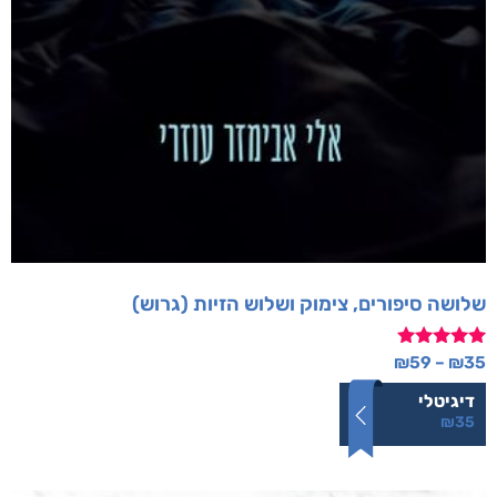
שלושה סיפורים, צימוק ושלוש הזיות (גרוש)
דורג
₪
59
–
₪
35
5.00
מתוך 5
דיגיטלי
₪
35