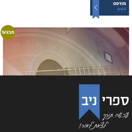
מודפס
₪
68
מבצע!