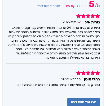
5
/
5
דירוג הקוראים
סה"כ 2 חוות דעת
5
נורית איל
26 ביוני 2022
סיפרה של גלית טויטו. 24 מדרגות, מסופר בשפה קלה וקולחת ומביא
סיפור אהבה בלתי אפשרית, לידי מימוש ואושר. הדמויות בספר מתוארות
בעין רגישה וחומלת המייצרת תחושת אמפטיה ודאגה כלפיהן אצל הקורא.
הפער שבין תמימותן של הדמויות גיבורות הסיפור,לבין תהפוכות החיים,
מותח ומטלטל, מציף בתחושות עמוקות וברגשות עצמתיים. גלית מפליאה
לשלב בסיפור העלילה תאורי טבע מרגשים. 24 מדרגות הינו. ספר
שמבטא את שפע הרבדים בנפש האדם ואת יכולתה המופלאה של
האהבה בריפוי פצעי ילדות ומכאובי החיים. .
5
רחלי מוסן
16 במאי 2022
ספר קולח. קראתי אותו בנשימה אחת. כתוב מעניין ממליצה בחום
הצג עוד חוות דעת