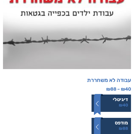
עבודה לא משחררת
₪
88
–
₪
40
דיגיטלי
₪
40
מודפס
₪
88