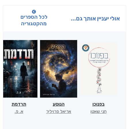
לכל הספרים
אולי יעניין אותך גם...
מהקטגוריה
בפנוכו
הנוסע
תרדמת
חני שאטן
אריאל פרויליך
א. פ.