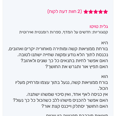
(
2
חוות דעת לקוח)
2
מדורגים
5.00
מתוך 5
גלית טויטו
מבוסס על
קטגוריות:
חדשים על המדף
,
ספרות רומנטית ואירוטית
דירוגים של
לקוחות
היא
בורחת ממציאות קשה ומותירה מאחוריה יקרים ואהובים,
נכנסת לתוך הלא נודע ומקווה שחייה ישתנו לטובה.
האם אפשר לחיות בתנאים כל כך שונים ולאהוב?
האם תפיץ אור ותגרש את החושך?
הוא
בורח ממציאות קשה, ננעל בתוך עצמו ומרחיק מעליו
הכול.
אין כניסה לאף אחד, ואין סיכוי שמשהו ישתנה.
האם אפשר להכניס מישהו ללב כשהכול כל כך נעול?
האם החושך יסתלק וייכנס קצת אור?
מציאות מורכבת מפגישה בין שניים.