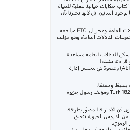
"كتاب حكايات خيالية عملية للحياة
وجود التنانين، بل لأنها تخبرنا بأن
مارتن ه. ليفينسون هو أحد أمناء معهد الدلالات العامة ومحرر ل :ETC مراجعة
ضوعات الدلالات العامة، وهو مؤلف
سكي للدلالات العامة مساعدة
 قراءته بشدة!
— كريستين دويل، مديرة معهد ألبرت إليس (AEI) وعضوة في مجلس إدارة
بسيطًا وممتعًا.
— كينجستون جيمس كْريكُري، كاتب سيناريو Turk 182 ومؤلف رسول جزيرة
ن فنّ الأمثولة المصوّر بطريقة
من الدروس الحيوية تتعلق
الرمزي.
علام في جامعة فوردهام، ورئيس