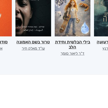
רעועה
בילי הבלשית וחידת
טרור בשם האמונה
סודו
הלב
רנץ
עו"ד מאלק חיר
אל
ד"ר ליאור סומך