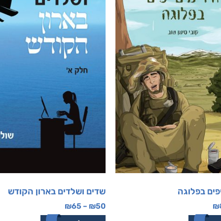
יפים בפלוגה
שדים ושלדים בארון הקודש
₪
65
–
₪
50
₪