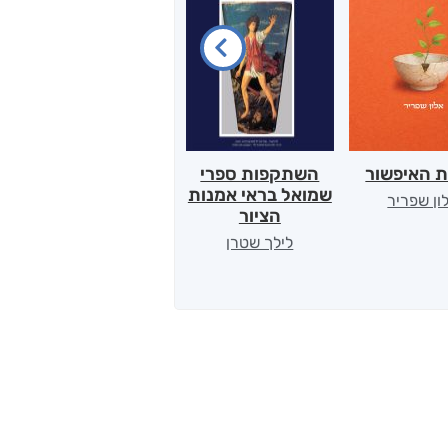
ת האיפשור
השתקפות ספרי
הלב של אמא
שמואל בראי אמנות
ון שפריר
ירדן כהן
הציור
לילך שטרן