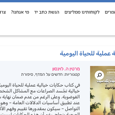
מרים
לקוחותינו ממליצים
הגשת כתב יד
מי אנחנו?
צרו
 عملية للحياة اليومية
מרטין ה. לוינסון
קטגוריות:
חדשים על המדף
,
סיפורת
في كتاب حكايات خيالية عملية للحياة اليومي
خيالية تجّسد الصراعات مع المشاكل الشخ
الفوضوية. وعلى الرغم من عدم ضمان نهاية س
عند تطبيق أساسيات الدلالات العامة – وهو 
التواصل – سيكون بمقدورها تقييم وفهم الألغ
الصعبة بنجاح. رغم أن هذه الحكايات ليست ح