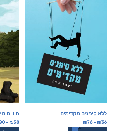
ללא סימנים מקדימים
היו ימים 
80
–
₪
50
₪
76
–
₪
36