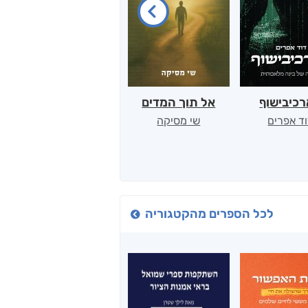
כיבישוף
אל תוך המדים
יין, שקרים והייטק
ד אפרים
שי מסיקה
קטי סול
לכל הספרים מהקטגוריה