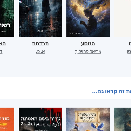
ו
הנוסע
תרדמת
האר
ן
אריאל פרויליך
א. פ.
דו
 זה קראו גם...