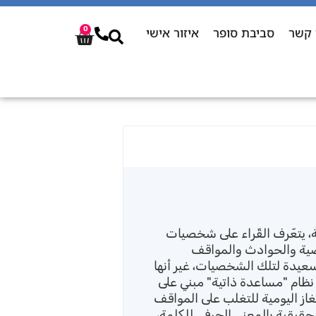
 קשר
סביבת סופר
איזור אישי
0
ة، يتعّرف القّراء على شخصيات
صية والحوادث والمواقف
عيدة لتلك الشخصيات، غير أنها
نظام "مساعدة ذاتية" مبني على
از اليومية للتغلب على المواقف
قيقية بالمعنى الحرفي للكلمة،