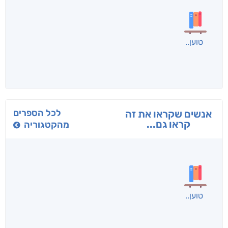
בפנוכו
הנוסע
תרדמת
חני שאטן
אריאל פרויליך
א. פ.
לכל הספרים
אנשים שקראו את זה
קראו גם...
מהקטגוריה