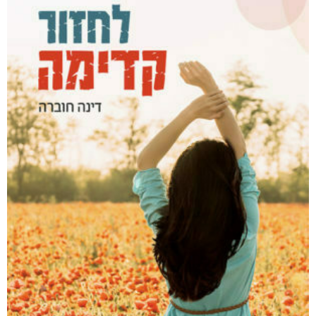
קצרים על סרטן
₪
68
–
₪
40
דיגיטלי
₪
40
מודפס
₪
68