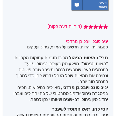
טעימה
מהספר
(
4
חוות דעת לקוח)
4
מדורגים
5.00
מתוך 5
יניב פוגל ויובל בן מרדכי
מבוסס על
קטגוריות:
יהדות
,
חדשים על המדף
,
ניהול ועסקים
דירוגים של
לקוחות
תרי"ג מצוות הניהול
מרכז תובנות עמוקות הקרויות
"מצוות הניהול". הוא עוסק בעולם הניהול, מיועד
למנהלים לאלו שחפצים לנהל ומציג בצורה פשוטה
ונהירה את המצוות שכל מנהל נדרש להן כדי להפוך
למנהל טוב יותר.
יניב פוגל ויובל בן מרדכי,
סא"לים במילואים, הכירו
במסגרת ניהול אדמיניסטרטיבי של בתי החולים וצברו
יחד ניסיון ניהולי רב-שנים שאותו יצקו לספר.
יוסי כהן, ראש המוסד לשעבר
יניב ויובל, בחדות ובנועזות מחשבתית,מציעים ראייה