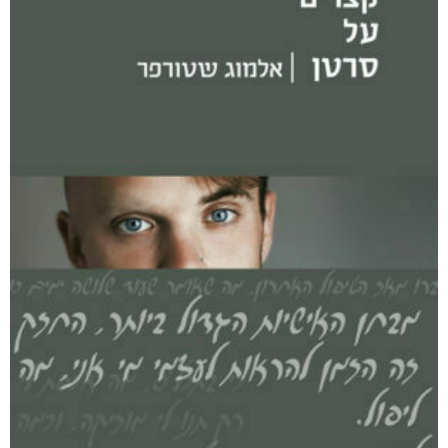
היו ימים יפים בפלוגה
₪
80
–
₪
50
דיגיטלי
₪
50