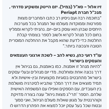
זיו אלול – סא"ל (במיל). יזם הייטק ומשקיע סדרתי ,
מנכ"ל חברת Periapt
"בחוכמה רבה ועם ניסיון רב כתבו המחברים מצוות
מפורטות וממוקדות מעולמו של המנהל בכל מערכות
היחסים שבהן הוא עוסק ביום-יום. נהניתי לקרוא וממליץ
בחום לכל מנהל לקרוא ולשוב לספר בצומתי קבלת
החלטות כדי לדעת שהוא מקבל את ההחלטה המוסרית
הטובה והנכונה ביותר."
עו"ד רועי כהן, נשיא להב – לשכת ארגוני העצמאים
והעסקים בישראל
"להיות מנהל זו אומנות. כמו באומנות, גם בניהול אין
דרך נכונה אחת ומוחלטת. מדי יום מנהלים ובעלי עסקים
בישראל מתחבטים בסוגיות מקצועיות ובין-אישיות ולא
תמיד מוצאים את דרך המלך שתביא לסינרגיה מושלמת
בין העובדים, עם הספקים ואפילו עם המשפחה האישית
שלהם. הספר 'תרי"ג מצוות ניהול' עונה בצורה מדויקת
וקוהרנטית על מגוון שאלות מעולם הניהול, ואני סמוך
ובטוח שכל בעל עסק יוכל למצוא את הפתרון הדרוש לו