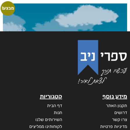
לחזור קדימה
₪
53
–
₪
40
דיגיטלי
₪
40
מודפס
₪
53
מבצע!