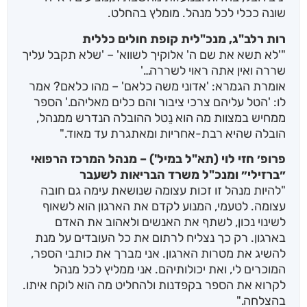
שונה ככלי לכל מנהל. מומלץ בהחלט.
רות רלב"ג, מנכ"לית קופת חולים כללית
"'לא תשא את שם ה' אלוקיך לשווא' – 'שלא תקבל עליך
שררה ואין אתה ראוי לשררה…'
אומרת הגמרא: 'אדוני משה כלאם' – מהו כלאם? אמר
לו: 'הטל עליהם צרכי ציבור והם כלים מאליהם.' הספר
ממחיש במצוות מה הוא נֵטל ההובלה הנדרש ממנהל,
הובלה שהיא רבת-אחריות ומאתגרת עד מאוד."
פרופ׳ חזי לוי (תא"ל במיל') – מנהל המרכז הרפואי
״ברזילי״ ומנכ"ל משרד הבריאות לשעבר
"להיות מנהל זו זכות עצומה שנושאת עימה גם חובה
עצומה. לטעמי, המנוע לקדם את הארגון הוא לשאוף
לשינוי נכון, לשתף את האנשים ולאהוב את האדם
בארגון. רק כך נצליח לרתום את כל העובדים על מנת
להשיג את מטרות הארגון. אני מברך את כותבי הספר,
המוכרים לי, ואת יכולותיהם. אני ממליץ לכל מנהל
לקרוא את הספר בקפדנות ולהחליט מה הוא לוקח איתו.
בהצלחה."