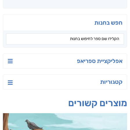
ישראל-סין:
הסודות של ליבי
הלוטוס
המשחק האסטרטגי
אורנה לוי אליהו
ג'וליה שניידר
קאריס וויטי
חפש בחנות