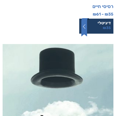
רסיסי חיים
₪
61
–
₪
35
דיגיטלי
₪
35