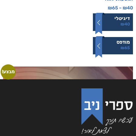
₪
65
–
₪
40
דיגיטלי
₪
40
מודפס
₪
65
מבצע!