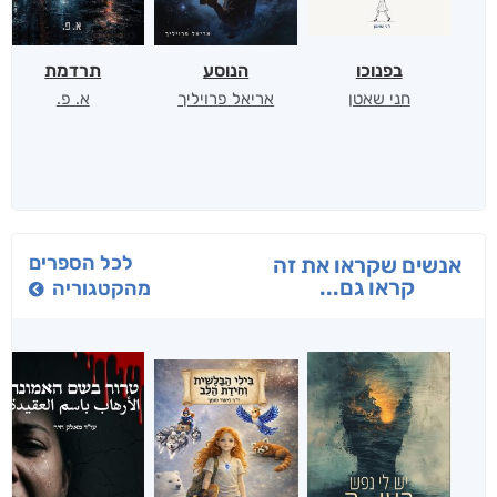
בפנוכו
הנוסע
תרדמת
חני שאטן
אריאל פרויליך
א. פ.
לכל הספרים
אנשים שקראו את זה
קראו גם...
מהקטגוריה