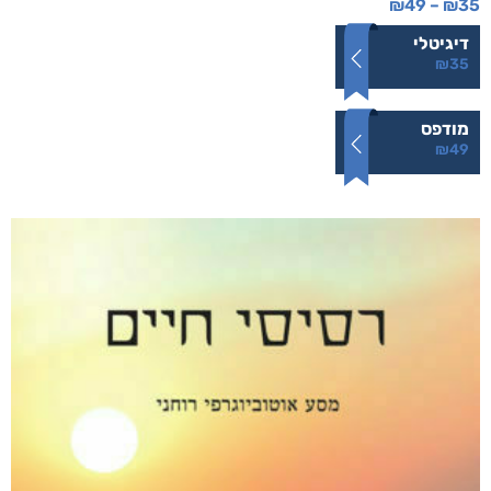
₪
49
–
₪
35
דיגיטלי
₪
35
מודפס
₪
49