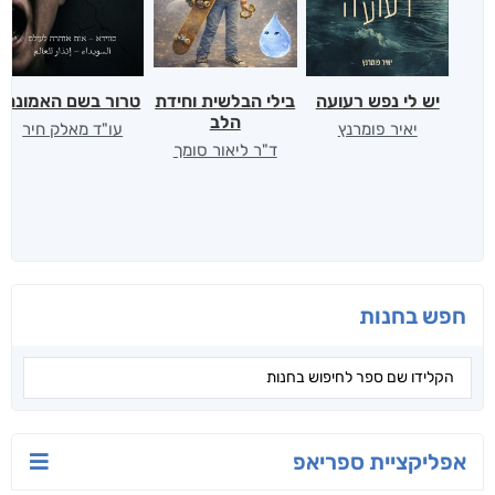
יש לי נפש רעועה
בילי הבלשית וחידת
טרור בשם האמונה
הלב
יאיר פומרנץ
עו"ד מאלק חיר
ד"ר ליאור סומך
חפש בחנות
אפליקציית ספריאפ