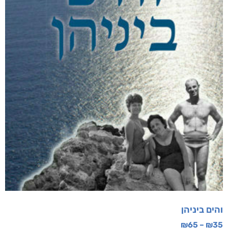
והים ביניהן
₪
65
–
₪
35