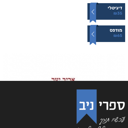
דיגיטלי
₪
35
מודפס
₪
65