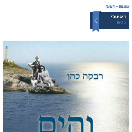
₪
61
–
₪
35
דיגיטלי
₪
35