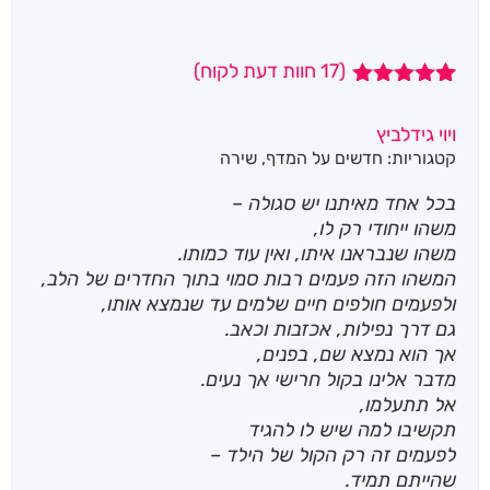
(
17
חוות דעת לקוח)
17
מדורגים
4.94
מתוך 5
ויוי גידלביץ
מבוסס על
קטגוריות:
חדשים על המדף
,
שירה
דירוגים של
לקוחות
בכל אחד מאיתנו יש סגולה –
משהו ייחודי רק לו,
משהו שנבראנו איתו, ואין עוד כמותו.
המשהו הזה פעמים רבות סמוי בתוך החדרים של הלב,
ולפעמים חולפים חיים שלמים עד שנמצא אותו,
גם דרך נפילות, אכזבות וכאב.
אך הוא נמצא שם, בפנים,
מדבר אלינו בקול חרישי אך נעים.
אל תתעלמו,
תקשיבו למה שיש לו להגיד
לפעמים זה רק הקול של הילד –
שהייתם תמיד.