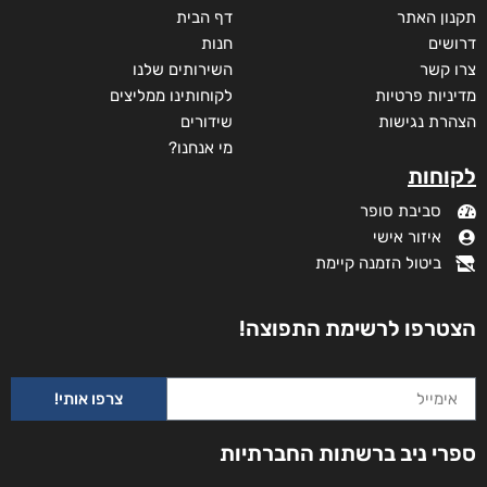
תקנון האתר
דף הבית
דרושים
חנות
צרו קשר
השירותים שלנו
מדיניות פרטיות
לקוחותינו ממליצים
הצהרת נגישות
שידורים
מי אנחנו?
לקוחות
סביבת סופר
איזור אישי
ביטול הזמנה קיימת
נעמה הכל-יכולה
₪
58
–
₪
35
הצטרפו לרשימת התפוצה!
מודפס
₪
58
₪
68
צרפו אותי!
דיגיטלי
ספרי ניב ברשתות החברתיות
₪
35