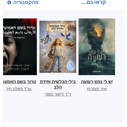
קראו גם...
מהקטגוריה
יש לי נפש רעועה
בילי הבלשית וחידת
טרור בשם האמונה
הלב
יאיר פומרנץ
עו"ד מאלק חיר
ד"ר ליאור סומך