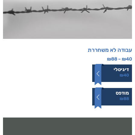
עבודה לא משחררת
₪
88
–
₪
40
דיגיטלי
₪
40
מודפס
₪
88