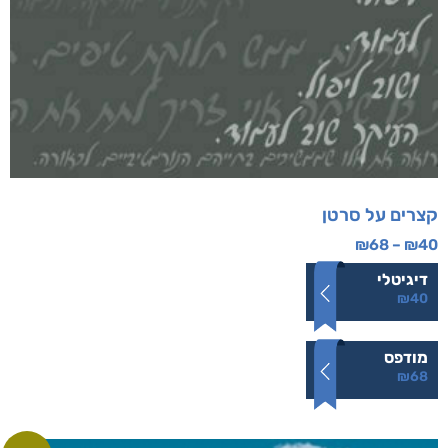
קצרים על סרטן
₪
68
–
₪
40
דיגיטלי
₪
40
מודפס
₪
68