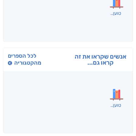
בפנוכו
הנוסע
תרדמת
חני שאטן
אריאל פרויליך
א. פ.
לכל הספרים
אנשים שקראו את זה
קראו גם...
מהקטגוריה