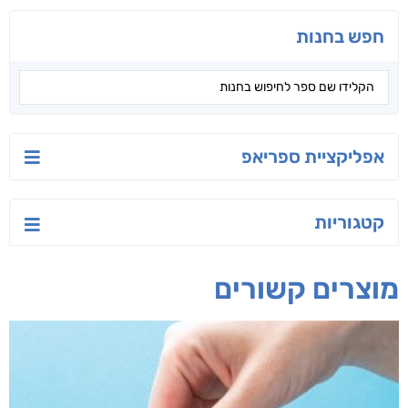
טעים לאכול בריא
ישראל-סין:
הסודות של ליבי
המשחק האסטרטגי
אפרת נבון
אורנה לוי אליהו
קאריס וויטי
חפש בחנות