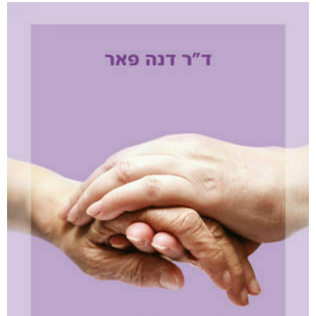
שדים ושלדים בארון הקודש
₪
65
–
₪
50
דיגיטלי
₪
50
מודפס
₪
65