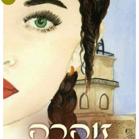
דמנציה: המדריך למטפלים באדם עם דמנציה (אלצהיימר)
₪
40
דיגיטלי
₪
40
מבצע!