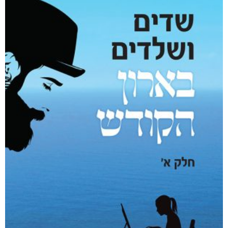
ללא סימנים מקדימים
₪
76
–
₪
36
מודפס
₪
76
דיגיטלי
₪
36