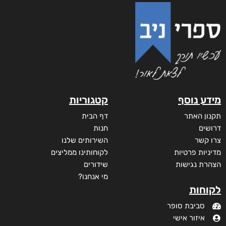
זוהרה
₪
73
–
₪
32
דיגיטלי
₪
32
₪
40
מודפס
₪
73