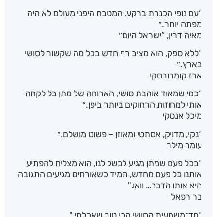
“עם נופי הכנרת ברקע, המטבח היפני מעולם לא היה
מפתה יותר.״
מאיה דרין, “ישראל היום״
“ללא ספק, הוא מציב רף חדש בכל מה שקשור לסושי
בארץ.״
ארז קומרובסקי
“כמי שמאוד אוהבת סושי, הארוחה של מתן בל לקחה
אותי למחוזות הרחוקים ביותר ביפן.״
מיכל אנסקי
“נקי, מדויק, אסתטי ומאוזן – פשוט מושלם.״
עומר מילר
“בכל פעם שמתן מגיע לבשל לנו, הוא מצליח להפתיע
אותנו כל פעם מחדש, תמיד כשאורחים מגיעים התגובה
היא אותו הדבר… וואו."
בר רפאלי
“חד־משמעית הסושי הכי טוב שאכלתי."