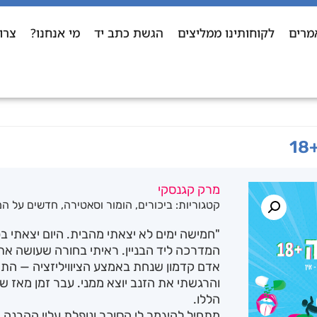
מרים
לקוחותינו ממליצים
הגשת כתב יד
מי אנחנו?
צרו
1
מרק קגנסקי
קטגוריות:
ביכורים
,
הומור וסאטירה
,
חדשים על ה
"חמישה ימים לא יצאתי מהבית. היום יצאתי ב
המדרכה ליד הבניין. ראיתי בחורה שעושה את 
אדם קדמון שנחת באמצע הציוויליזציה — התחל
והרגשתי את הזנב יוצא ממני. עבר זמן מאז ש
הללו.
מתחיל להיגמר לי הסוכר ונופלת עליי ההבנ