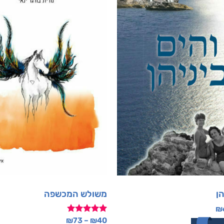
הן
משולש המכשפה
₪
דורג
₪
73
–
₪
40