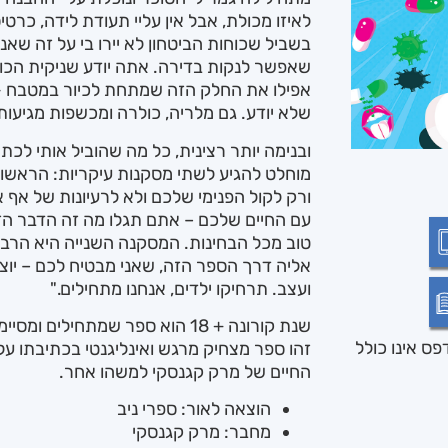
לאיזו מכולת, אבל אין עליי תעודת לידה, כרטי
בשביל שכוחות הביטחון לא יירו בי על זה שאנ
שאפשר לנקות בדירה. אתה יודע שניקית הכו
אפילו את החלק הזה שמתחת לכיור במטבח —
שלא יודע. גם מלריה, כולרה ומכשפות מגיעו
ובנימה יותר רצינית, כל מה שהוביל אותי לכ
מוחלט להגיע לשתי מסקנות עיקריות: הראשו
ורק לקול הפנימי שלכם ולא לרעיונות של אף
עם החיים שלכם – אתם תגלו מה זה הדבר הזה
טוב מכל הבחינות. המסקנה השנייה היא הרבה י
אליה דרך הספר הזה, שאני מבטיח לכם – יו
ועצב. תרחיקו ילדים, אנחנו מתחילים."
שנת קורונה + 18 הוא ספר שמתחילים ומסיימים, כי אי אפשר אחרת.
ס אינו כולל
זהו ספר מצחיק מרגש ואינליגנטי בכתיבתו על
החיים של מרק קגנסקי למשהו אחר.
הוצאה לאור: ספרי ניב
מחבר: מרק קגנסקי