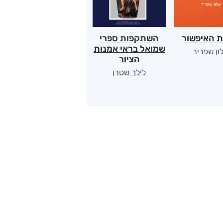
ת האיפשור
השתקפות ספרי
הלב של אמא
שמואל בראי אמנות
ון שפריר
ירדן כהן
הציור
לילך שטרן