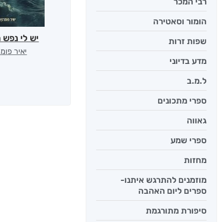
רבי המכר
הומור וסאטירה
יש לי נפש 
שפות זרות
יאיר פומ
מדע בדיוני
ל.מ.ב
ספרי מתכונים
גאווה
ספרי שמע
מחזות
מוזמנים להתרגש איתנו-
ספרים ליום האהבה
סיפורת מתורגמת