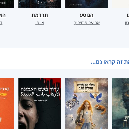
ו
הנוסע
תרדמת
האר
ן
אריאל פרויליך
א. פ.
דו
 זה קראו גם...