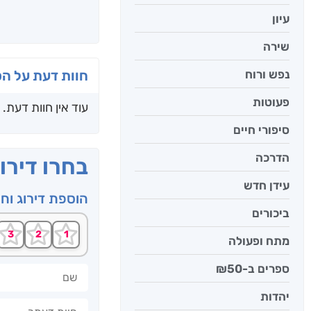
עיון
שירה
נפש ורוח
חוות דעת על ה
פעוטות
עוד אין חוות דעת.
סיפורי חיים
הדרכה
בחרו דירו
עידן חדש
הוספת דירוג וח
ביכורים
מתח ופעולה
ספרים ב-₪50
שם
יהדות
חוות דעתך