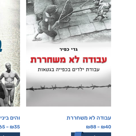
עבודה לא משחררת
והים ביני
65
–
₪
35
₪
88
–
₪
40