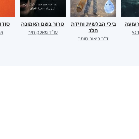
רעועה
בילי הבלשית וחידת
טרור בשם האמונה
סודו
הלב
רנץ
עו"ד מאלק חיר
אל
ד"ר ליאור סומך