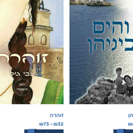
הן
זוהרה
₪
73
–
₪
32
₪