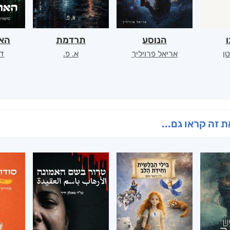
ו
הנוסע
תרדמת
האר
ן
אריאל פרויליך
א. פ.
דו
 זה קראו גם...