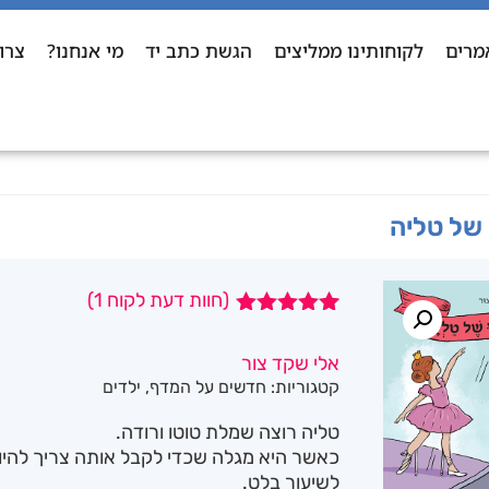
מרים
לקוחותינו ממליצים
הגשת כתב יד
מי אנחנו?
צרו
של טליה
(חוות דעת לקוח
1
)
1
מדורג
5.00
מתוך 5
אלי שקד צור
מבוסס על
קטגוריות:
חדשים על המדף
,
ילדים
דירוגים של
לקוחות
טליה רוצה שמלת טוטו ורודה.
כאשר היא מגלה שכדי לקבל אותה צריך להי
לשיעור בלט.