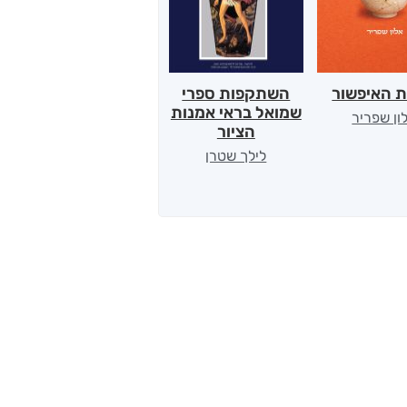
ת האיפשור
השתקפות ספרי
הלב של אמא
שמואל בראי אמנות
ון שפריר
ירדן כהן
הציור
לילך שטרן