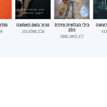
רעועה
בילי הבלשית וחידת
טרור בשם האמונה
סודו
הלב
רנץ
עו"ד מאלק חיר
אל
ד"ר ליאור סומך