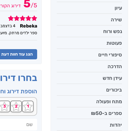
5
/
5
דירוג הקור
עיון
5
שירה
Rebeka
4 בדצמבר 2024
נפש ורוח
ספר ילדים מרתק. מיוע
פעוטות
סיפורי חיים
הצג עוד חוות דעת
הדרכה
בחרו דירו
עידן חדש
ביכורים
הוספת דירוג וח
מתח ופעולה
ספרים ב-₪50
שם
יהדות