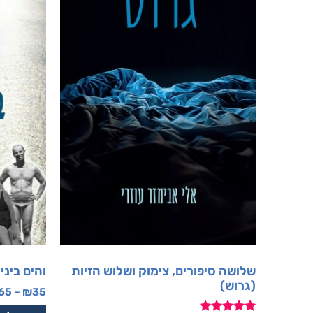
שלושה סיפורים, צימוק ושלוש הזיות
והים ביני
(גרוש)
65
–
₪
35