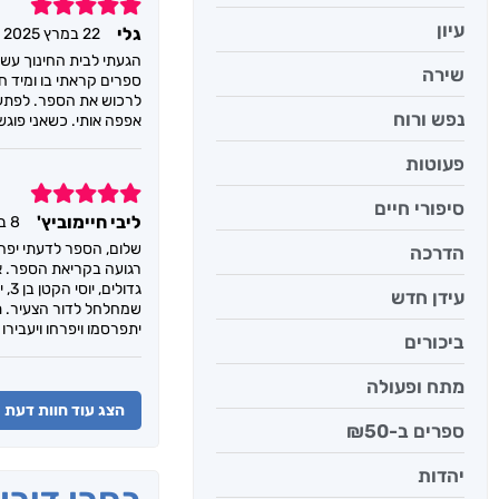
5
עיון
גלי
22 במרץ 2025
הגעתי לבית החינוך עש 
שירה
ספרים קראתי בו ומיד ח
לרכוש את הספר. לפתע 
נפש ורוח
אפפה אותי. כשאני פוגש
פעוטות
5
סיפורי חיים
ליבי חיימוביץ'
8 באוגוסט 2024
שלום, הספר לדעתי יפה 
הדרכה
רגועה בקריאת הספר. אנ
עידן חדש
יתפרסמו ויפרחו ויעביר
ביכורים
מתח ופעולה
הצג עוד חוות דעת
ספרים ב-₪50
יהדות