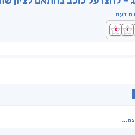
ג – לחצו על כוכב בהתאם לציון ש
וות דעת
גם...