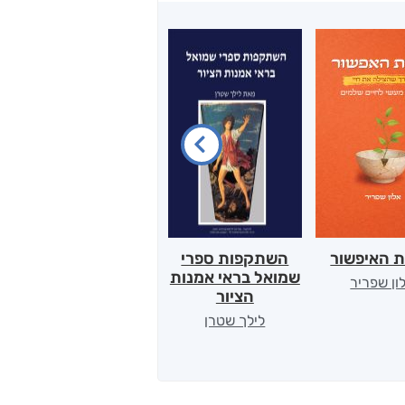
ת האיפשור
השתקפות ספרי
הלב של אמא
שמואל בראי אמנות
ון שפריר
ירדן כהן
הציור
לילך שטרן