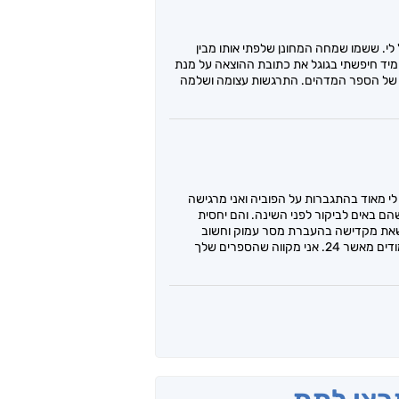
לי. ששמו שמחה המחונן שלפתי אותו מבין
. מיד חיפשתי בגוגל את כתובת ההוצאה על מנת
 של הספר המדהים. התרגשות עצומה ושלמה
י מאוד בהתגברות על הפוביה ואני מרגישה
הם באים לביקור לפני השינה. והם יחסית
מאוד מעריכה את הנתינה שלך והזמן שאת מקדישה בהעברת מסר עמוק וחשוב
שמחלחל לדור הצעיר. תודה על עבודתך לספרות הישראלית. נ.ב הייתי שמחה אם בספרך הבא היו יותר עמודים מאשר 24. אני מקווה שהספרים שלך