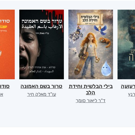
רעועה
בילי הבלשית וחידת
טרור בשם האמונה
סודו
הלב
רנץ
עו"ד מאלק חיר
אל
ד"ר ליאור סומך