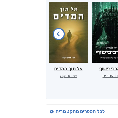
כיבישוף
אל תוך המדים
יין, שקרים והייטק
ד אפרים
שי מסיקה
קטי סול
לכל הספרים מהקטגוריה