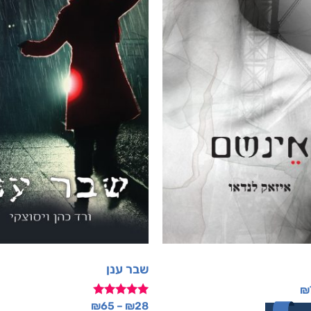
שבר ענן
₪
דורג
₪
65
–
₪
28