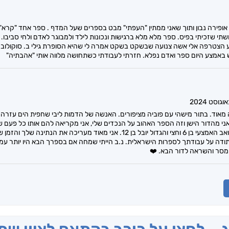
אופירה נבון ותוך שאני ממתין "העפתי" מבט בספרים שעל המדף . ספר אחד "קרא" 
שתי שזכיתי בפיס. ספר מלא מלא ברגישות ונכונות לילד ולמבוגר לאדם ולחי סביבו
הצטרפה אלי אשה צנועה שבשקט בשקט אמרה לי שהיא הסופרת גילי ב. סוקולוב
 באמצע היום ספר ואדם נפלא. חזרתי לעבודתי כשתחושה מלווה אותי "אהבתיה"
מאוד. בתור מישהי עם פוביה מציפורים. האנשה של הדמות ליבי שחפית הים עזרה ל
י מהדור הישן וזה הספר האהוב על הנכדים שלי, אני מקריאה להם אותו כל פעם ש
גדולים, יוסי הקטן בן 3, יואב האמצעי בן 6 וחצי והגדול יובל בן 12. אני 
ו מסר והשראה לדור הבא. ❤️