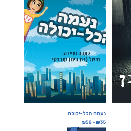
נעמה הכל-יכולה
₪
58
–
₪
35