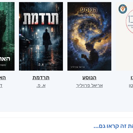
ו
הנוסע
תרדמת
האר
ן
אריאל פרויליך
א. פ.
דו
 זה קראו גם...