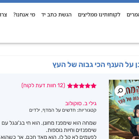
מרים
לקוחותינו ממליצים
הגשת כתב יד
מי אנחנו?
צרו
 על הענף הכי גבוה של העץ
(
12
חוות דעת לקוח)
12
מדורגים
4.83
מתוך
גילי ב. סוקולוב
5 מבוסס על
קטגוריות:
חדשים על המדף
,
ילדים
דירוגים של
לקוחות
שמחה הוא שימפנז מחונן. הוא חי בג'ונגל עם א
שימפנזים וחיות נוספות.
לפעמים לא קל לו. הוא מאד חכם, אך כשהוא